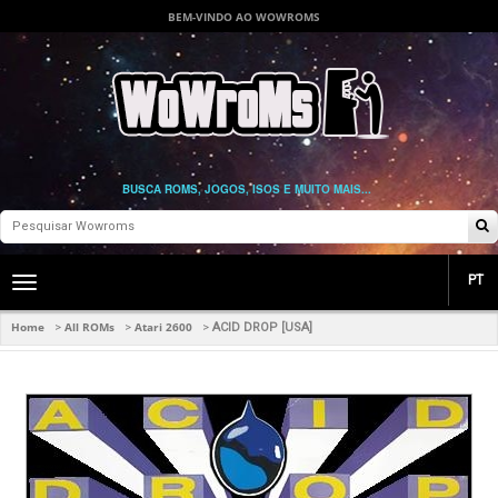
BEM-VINDO AO WOWROMS
BUSCA ROMS, JOGOS, ISOS E MUITO MAIS...
PT
Toggle
main
navigation
Home
All ROMs
Atari 2600
>
>
>
ACID DROP [USA]