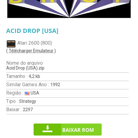
ACID DROP [USA]
Atari 2600 (800)
( Télécharger Emulateur )
Nome do arquivo
Acid Drop (USA).zip
Tamanho :
4,2 kb
Similar Games
Ano :
1992
Região :
USA
Tipo :
Strategy
Baixar :
2297
BAIXAR ROM