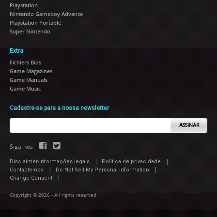
Playstation
Nintendo Gameboy Advance
Playstation Portable
Super Nintendo
Extra
Fichiers Bios
Game Magazines
Game Manuals
Game Music
Cadastre-se para a nossa newsletter
ASSINAR
Siga-nos
|
|
Disclaimer-informações legais
Política de privacidade
|
|
Contacte-nos
Do Not Sell My Personal Information
|
Change Consent
Copyright © 2026 - All rights reserved