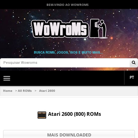
BEM-VINDO AO WOWROMS
BUSCA ROMS, JOGOS, ISOS E MUITO MAIS...
PT
Toggle
main
navigation
Home
All ROMs
Atari 2600
>
>
Atari 2600 (800) ROMs
MAIS DOWNLOADED