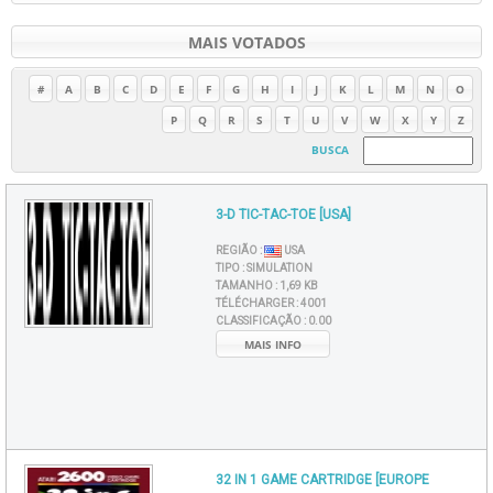
MAIS VOTADOS
#
A
B
C
D
E
F
G
H
I
J
K
L
M
N
O
P
Q
R
S
T
U
V
W
X
Y
Z
BUSCA
3-D TIC-TAC-TOE [USA]
REGIÃO :
USA
TIPO :
SIMULATION
TAMANHO :
1,69 KB
TÉLÉCHARGER :
4001
CLASSIFICAÇÃO :
0.00
MAIS INFO
32 IN 1 GAME CARTRIDGE [EUROPE