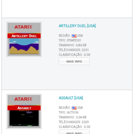
ARTILLERY DUEL [USA]
REGIÃO :
USA
TIPO :
STRATEGY
TAMANHO :
4,86 KB
TÉLÉCHARGER :
2201
CLASSIFICAÇÃO :
0.00
MAIS INFO
ASSAULT [USA]
REGIÃO :
USA
TIPO :
ACTION
TAMANHO :
3,06 KB
TÉLÉCHARGER :
2029
CLASSIFICAÇÃO :
0.00
MAIS INFO