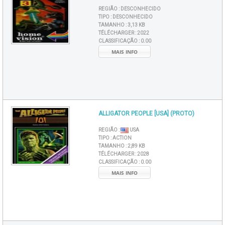
REGIÃO :
DESCONHECIDO
TIPO :
DESCONHECIDO
TAMANHO :
3,13 KB
TÉLÉCHARGER :
2022
CLASSIFICAÇÃO :
0.00
MAIS INFO
ALLIGATOR PEOPLE [USA] (PROTO)
REGIÃO :
USA
TIPO :
ACTION
TAMANHO :
2,89 KB
TÉLÉCHARGER :
2028
CLASSIFICAÇÃO :
0.00
MAIS INFO