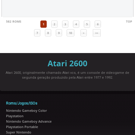
582 ROMS
TOP
1
2
3
4
5
6
7
8
9
10
>
>>
Atari 2600
Atari 2600, originalmente chamado Atari vcs, é um console de videogame de
segunda geração produzido pela Atari entre 1977 e 1992.
Roms/Jogos/ISOs
Nintendo Gameboy Color
Playstation
Nintendo Gameboy Advance
Playstation Portable
Super Nintendo