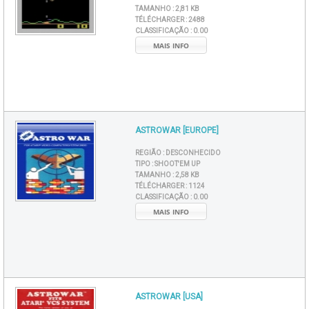
TAMANHO :
2,81 KB
TÉLÉCHARGER :
2488
CLASSIFICAÇÃO :
0.00
MAIS INFO
ASTROWAR [EUROPE]
REGIÃO :
DESCONHECIDO
TIPO :
SHOOT'EM UP
TAMANHO :
2,58 KB
TÉLÉCHARGER :
1124
CLASSIFICAÇÃO :
0.00
MAIS INFO
ASTROWAR [USA]