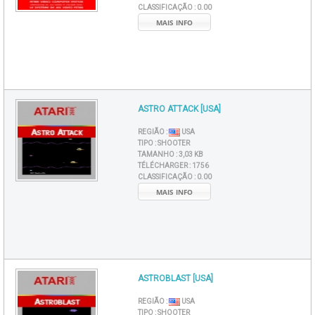
CLASSIFICAÇÃO :
0.00
MAIS INFO
ASTRO ATTACK [USA]
REGIÃO :
USA
TIPO :
SHOOTER
TAMANHO :
3,03 KB
TÉLÉCHARGER :
1756
CLASSIFICAÇÃO :
0.00
MAIS INFO
ASTROBLAST [USA]
REGIÃO :
USA
TIPO :
SHOOTER