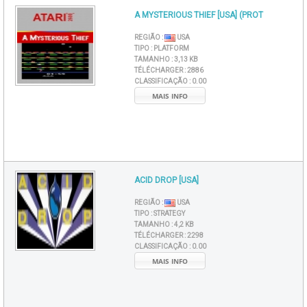
A MYSTERIOUS THIEF [USA] (PROT
REGIÃO :
USA
TIPO :
PLATFORM
TAMANHO :
3,13 KB
TÉLÉCHARGER :
2886
CLASSIFICAÇÃO :
0.00
MAIS INFO
ACID DROP [USA]
REGIÃO :
USA
TIPO :
STRATEGY
TAMANHO :
4,2 KB
TÉLÉCHARGER :
2298
CLASSIFICAÇÃO :
0.00
MAIS INFO