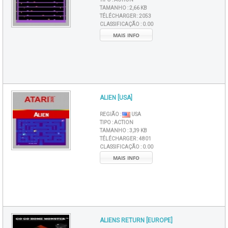
TAMANHO :
2,66 KB
TÉLÉCHARGER :
2053
CLASSIFICAÇÃO :
0.00
MAIS INFO
ALIEN [USA]
REGIÃO :
USA
TIPO :
ACTION
TAMANHO :
3,39 KB
TÉLÉCHARGER :
4801
CLASSIFICAÇÃO :
0.00
MAIS INFO
ALIENS RETURN [EUROPE]