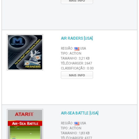
MAIS INFO
AIR RAIDERS [USA]
REGIÃO :
USA
TIPO :
ACTION
TAMANHO :
3,21 KB
TÉLÉCHARGER :
2647
CLASSIFICAÇÃO :
0.00
MAIS INFO
AIR-SEA BATTLE [USA]
REGIÃO :
USA
TIPO :
ACTION
TAMANHO :
1,83 KB
TÉLÉCHARGER :
4377