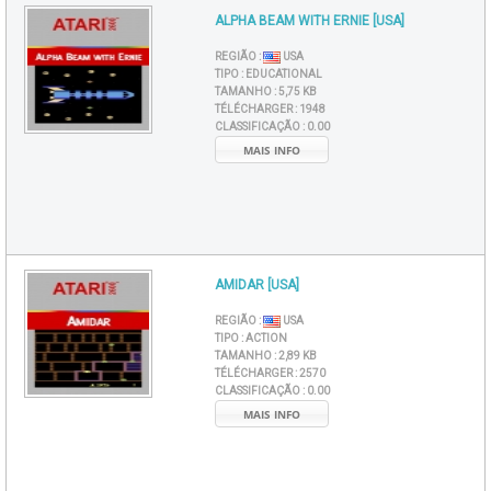
ALPHA BEAM WITH ERNIE [USA]
REGIÃO :
USA
TIPO :
EDUCATIONAL
TAMANHO :
5,75 KB
TÉLÉCHARGER :
1948
CLASSIFICAÇÃO :
0.00
MAIS INFO
AMIDAR [USA]
REGIÃO :
USA
TIPO :
ACTION
TAMANHO :
2,89 KB
TÉLÉCHARGER :
2570
CLASSIFICAÇÃO :
0.00
MAIS INFO