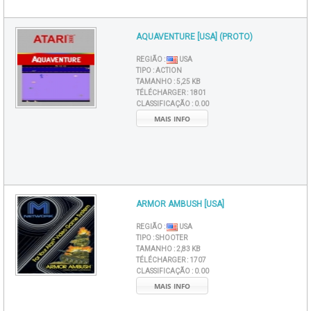
AQUAVENTURE [USA] (PROTO)
REGIÃO :
USA
TIPO :
ACTION
TAMANHO :
5,25 KB
TÉLÉCHARGER :
1801
CLASSIFICAÇÃO :
0.00
MAIS INFO
ARMOR AMBUSH [USA]
REGIÃO :
USA
TIPO :
SHOOTER
TAMANHO :
2,83 KB
TÉLÉCHARGER :
1707
CLASSIFICAÇÃO :
0.00
MAIS INFO