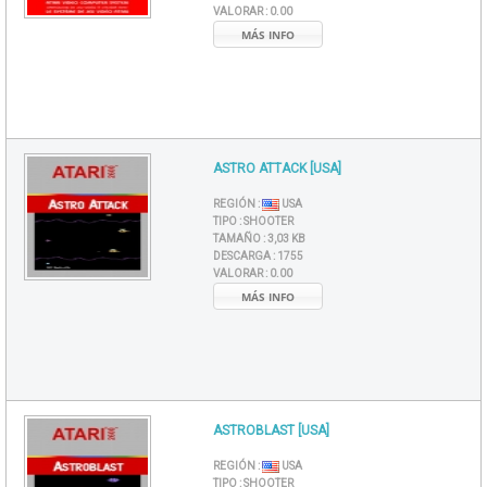
VALORAR :
0.00
MÁS INFO
ASTRO ATTACK [USA]
REGIÓN :
USA
TIPO :
SHOOTER
TAMAÑO :
3,03 KB
DESCARGA :
1755
VALORAR :
0.00
MÁS INFO
ASTROBLAST [USA]
REGIÓN :
USA
TIPO :
SHOOTER