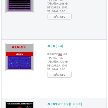
TAMAÑO :
2,66 KB
DESCARGA :
2053
VALORAR :
0.00
MÁS INFO
ALIEN [USA]
REGIÓN :
USA
TIPO :
ACTION
TAMAÑO :
3,39 KB
DESCARGA :
4799
VALORAR :
0.00
MÁS INFO
ALIENS RETURN [EUROPE]