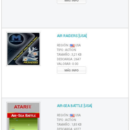
MÁS INFO
AIR RAIDERS [USA]
REGIÓN :
USA
TIPO :
ACTION
TAMAÑO :
3,21 KB
DESCARGA :
2647
VALORAR :
0.00
MÁS INFO
AIR-SEA BATTLE [USA]
REGIÓN :
USA
TIPO :
ACTION
TAMAÑO :
1,83 KB
DESCARGA :
4377