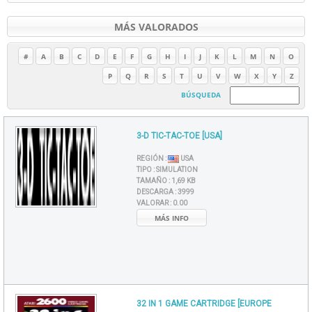
MÁS VALORADOS
#
A
B
C
D
E
F
G
H
I
J
K
L
M
N
O
P
Q
R
S
T
U
V
W
X
Y
Z
BÚSQUEDA
3-D TIC-TAC-TOE [USA]
REGIÓN :
USA
TIPO :
SIMULATION
TAMAÑO :
1,69 KB
DESCARGA :
3999
VALORAR :
0.00
MÁS INFO
32 IN 1 GAME CARTRIDGE [EUROPE