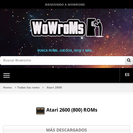
BIENVENIDO A WOWROMS
BUSCA ROMS, JUEGOS, ISOS Y MÁS...
ES
Toggle
main
navigation
Home
Todos los roms
Atari 2600
>
>
Atari 2600 (800) ROMs
MÁS DESCARGADOS