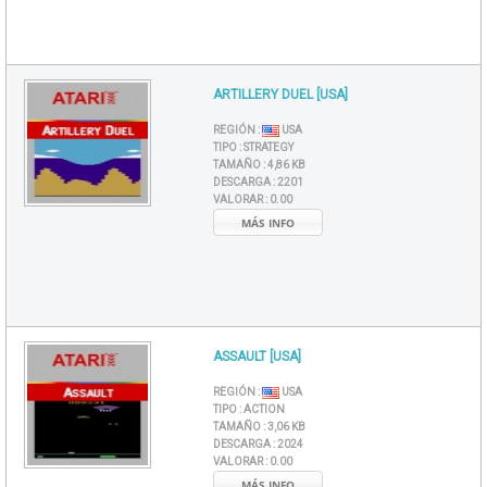
ARTILLERY DUEL [USA]
REGIÓN :
USA
TIPO :
STRATEGY
TAMAÑO :
4,86 KB
DESCARGA :
2201
VALORAR :
0.00
MÁS INFO
ASSAULT [USA]
REGIÓN :
USA
TIPO :
ACTION
TAMAÑO :
3,06 KB
DESCARGA :
2024
VALORAR :
0.00
MÁS INFO