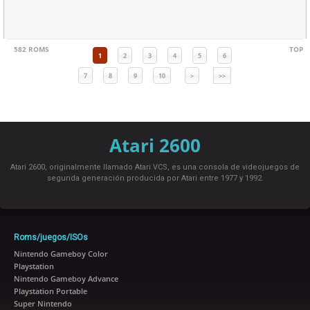
582 ROMS
TOP
1
2
3
4
5
6
7
8
9
10
>
>>
Atari 2600
Atari 2600, originalmente llamado Atari VCS, es una consola de videojuegos de
segunda generación producida por Atari entre 1977 y 1992.
Roms/juegos/ISOs
Nintendo Gameboy Color
Playstation
Nintendo Gameboy Advance
Playstation Portable
Super Nintendo