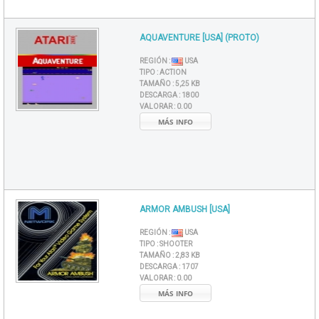
AQUAVENTURE [USA] (PROTO)
REGIÓN :
USA
TIPO :
ACTION
TAMAÑO :
5,25 KB
DESCARGA :
1800
VALORAR :
0.00
MÁS INFO
ARMOR AMBUSH [USA]
REGIÓN :
USA
TIPO :
SHOOTER
TAMAÑO :
2,83 KB
DESCARGA :
1707
VALORAR :
0.00
MÁS INFO