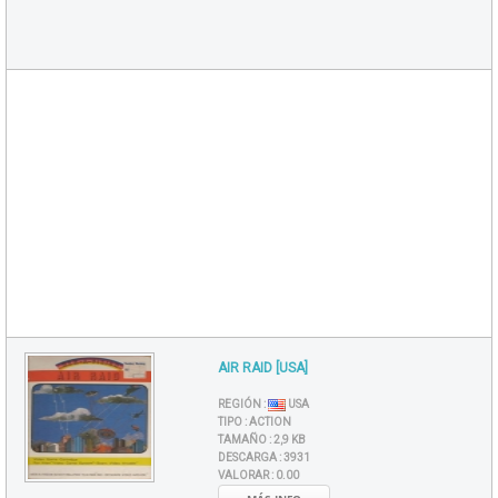
AIR RAID [USA]
REGIÓN :
USA
TIPO :
ACTION
TAMAÑO :
2,9 KB
DESCARGA :
3931
VALORAR :
0.00