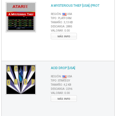
A MYSTERIOUS THIEF [USA] (PROT
REGIÓN :
USA
TIPO :
PLATFORM
TAMAÑO :
3,13 KB
DESCARGA :
2885
VALORAR :
0.00
MÁS INFO
ACID DROP [USA]
REGIÓN :
USA
TIPO :
STRATEGY
TAMAÑO :
4,2 KB
DESCARGA :
2296
VALORAR :
0.00
MÁS INFO