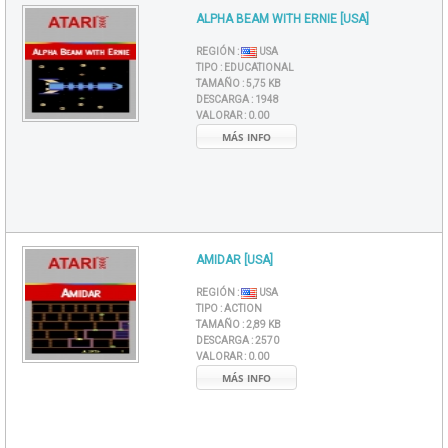
ALPHA BEAM WITH ERNIE [USA]
REGIÓN :
USA
TIPO :
EDUCATIONAL
TAMAÑO :
5,75 KB
DESCARGA :
1948
VALORAR :
0.00
MÁS INFO
AMIDAR [USA]
REGIÓN :
USA
TIPO :
ACTION
TAMAÑO :
2,89 KB
DESCARGA :
2570
VALORAR :
0.00
MÁS INFO