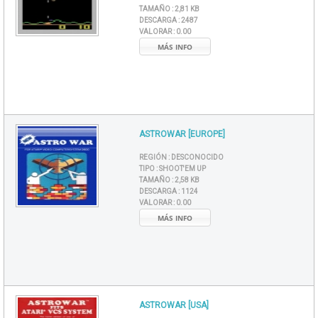
TAMAÑO :
2,81 KB
DESCARGA :
2487
VALORAR :
0.00
MÁS INFO
ASTROWAR [EUROPE]
REGIÓN :
DESCONOCIDO
TIPO :
SHOOT'EM UP
TAMAÑO :
2,58 KB
DESCARGA :
1124
VALORAR :
0.00
MÁS INFO
ASTROWAR [USA]