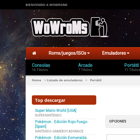
BIENVENIDO A WOWROMS
Roms/juegos/ISOs
Emuladores
Consolas
Arcade
Portátil
16 Títulos
7 Títulos
11 Título
Home
Listado de emuladores
Portátil
>
>
Top descargar
Super Mario World [USA]
SUPER NINTENDO
OPCIONES
Pokémon : Edición Rojo Fuego
[Spain]
NINTENDO GAMEBOY ADVANCE
Pokémon : Edición Esmeralda