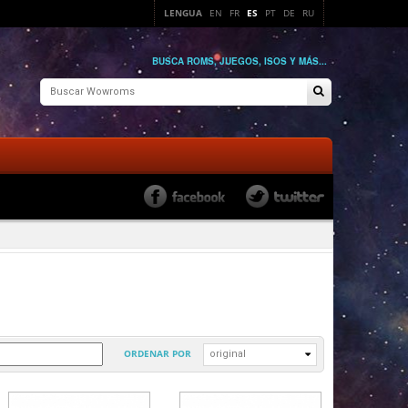
LENGUA
EN
FR
ES
PT
DE
RU
BUSCA ROMS, JUEGOS, ISOS Y MÁS...
ORDENAR POR
original