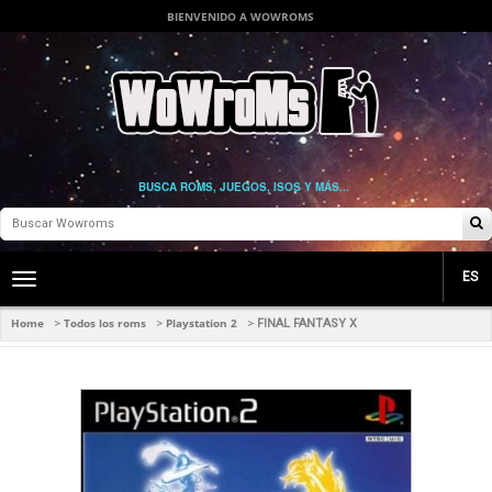
BIENVENIDO A WOWROMS
BUSCA ROMS, JUEGOS, ISOS Y MÁS...
ES
Toggle
main
navigation
Home
Todos los roms
Playstation 2
>
>
>
FINAL FANTASY X