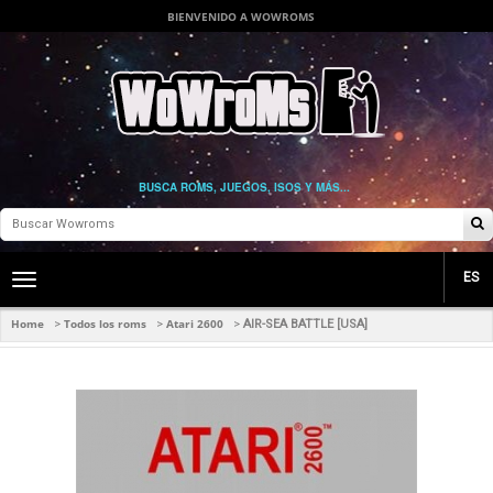
BIENVENIDO A WOWROMS
BUSCA ROMS, JUEGOS, ISOS Y MÁS...
ES
Toggle
main
navigation
Home
Todos los roms
Atari 2600
>
>
>
AIR-SEA BATTLE [USA]