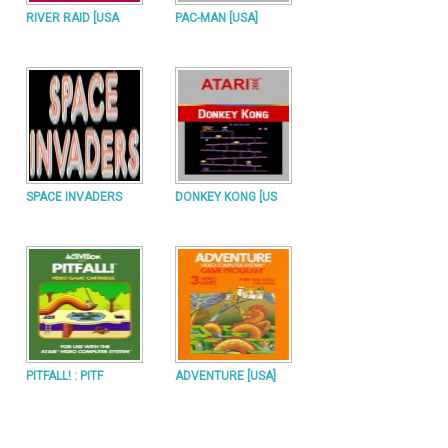
RIVER RAID [USA
PAC-MAN [USA]
SPACE INVADERS
DONKEY KONG [US
PITFALL! : PITF
ADVENTURE [USA]