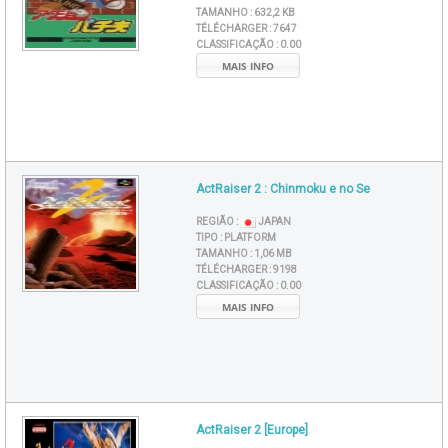
TAMANHO :
632,2 KB
TÉLÉCHARGER :
7647
CLASSIFICAÇÃO :
0.00
MAIS INFO
ActRaiser 2 : Chinmoku e no Se
REGIÃO :
JAPAN
TIPO :
PLATFORM
TAMANHO :
1,06 MB
TÉLÉCHARGER :
9198
CLASSIFICAÇÃO :
0.00
MAIS INFO
ActRaiser 2 [Europe]