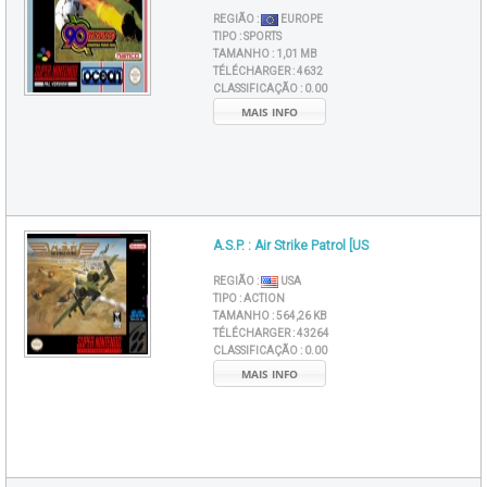
REGIÃO :
EUROPE
TIPO :
SPORTS
TAMANHO :
1,01 MB
TÉLÉCHARGER :
4632
CLASSIFICAÇÃO :
0.00
MAIS INFO
A.S.P. : Air Strike Patrol [US
REGIÃO :
USA
TIPO :
ACTION
TAMANHO :
564,26 KB
TÉLÉCHARGER :
43264
CLASSIFICAÇÃO :
0.00
MAIS INFO