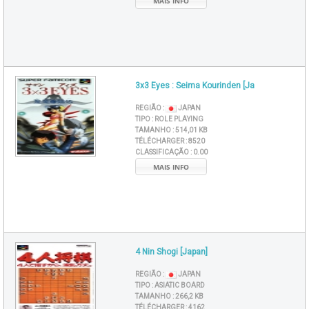
MAIS INFO
3x3 Eyes : Seima Kourinden [Ja
REGIÃO :
JAPAN
TIPO :
ROLE PLAYING
TAMANHO :
514,01 KB
TÉLÉCHARGER :
8520
CLASSIFICAÇÃO :
0.00
MAIS INFO
4 Nin Shogi [Japan]
REGIÃO :
JAPAN
TIPO :
ASIATIC BOARD
TAMANHO :
266,2 KB
TÉLÉCHARGER :
4162