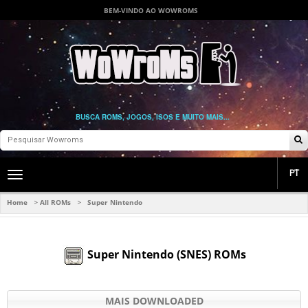
BEM-VINDO AO WOWROMS
BUSCA ROMS, JOGOS, ISOS E MUITO MAIS...
PT
Toggle
main
navigation
Home
All ROMs
Super Nintendo
>
>
Super Nintendo (SNES) ROMs
MAIS DOWNLOADED