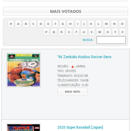
MAIS VOTADOS
#
A
B
C
D
E
F
G
H
I
J
K
L
M
N
O
P
Q
R
S
T
U
V
W
X
Y
Z
BUSCA
'96 Zenkoku Koukou Soccer Sens
REGIÃO :
JAPAN
TIPO :
SPORTS
TAMANHO :
820,43 KB
TÉLÉCHARGER :
15408
CLASSIFICAÇÃO :
0.00
MAIS INFO
2020 Super Baseball [Japan]