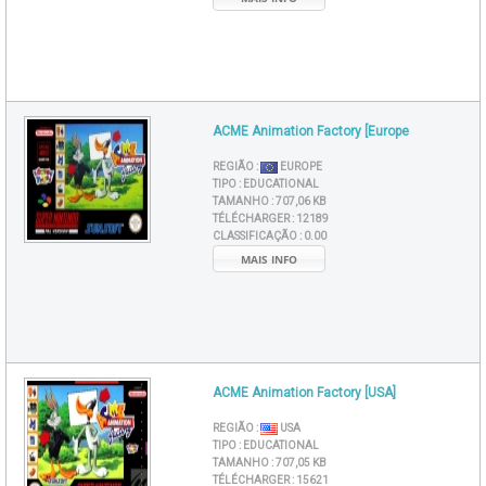
ACME Animation Factory [Europe
REGIÃO :
EUROPE
TIPO :
EDUCATIONAL
TAMANHO :
707,06 KB
TÉLÉCHARGER :
12189
CLASSIFICAÇÃO :
0.00
MAIS INFO
ACME Animation Factory [USA]
REGIÃO :
USA
TIPO :
EDUCATIONAL
TAMANHO :
707,05 KB
TÉLÉCHARGER :
15621