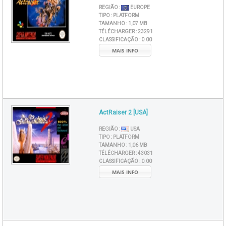
REGIÃO :
EUROPE
TIPO :
PLATFORM
TAMANHO :
1,07 MB
TÉLÉCHARGER :
23291
CLASSIFICAÇÃO :
0.00
MAIS INFO
ActRaiser 2 [USA]
REGIÃO :
USA
TIPO :
PLATFORM
TAMANHO :
1,06 MB
TÉLÉCHARGER :
43031
CLASSIFICAÇÃO :
0.00
MAIS INFO