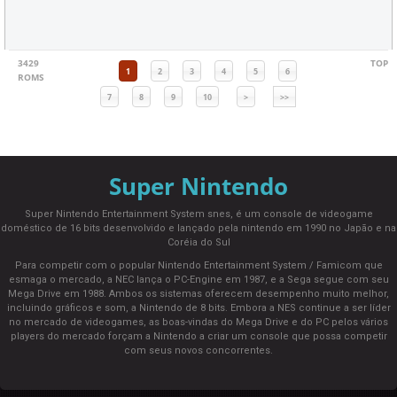
3429
TOP
1
2
3
4
5
6
ROMS
7
8
9
10
>
>>
Super Nintendo
Super Nintendo Entertainment System snes, é um console de videogame
doméstico de 16 bits desenvolvido e lançado pela nintendo em 1990 no Japão e na
Coréia do Sul
Para competir com o popular Nintendo Entertainment System / Famicom que
esmaga o mercado, a NEC lança o PC-Engine em 1987, e a Sega segue com seu
Mega Drive em 1988. Ambos os sistemas oferecem desempenho muito melhor,
incluindo gráficos e som, a Nintendo de 8 bits. Embora a NES continue a ser líder
no mercado de videogames, as boas-vindas do Mega Drive e do PC pelos vários
players do mercado forçam a Nintendo a criar um console que possa competir
com seus novos concorrentes.