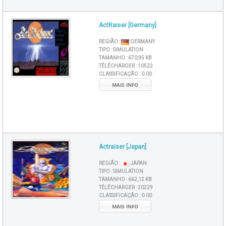
ActRaiser [Germany]
REGIÃO :
GERMANY
TIPO :
SIMULATION
TAMANHO :
670,95 KB
TÉLÉCHARGER :
10522
CLASSIFICAÇÃO :
0.00
MAIS INFO
Actraiser [Japan]
REGIÃO :
JAPAN
TIPO :
SIMULATION
TAMANHO :
662,12 KB
TÉLÉCHARGER :
20229
CLASSIFICAÇÃO :
0.00
MAIS INFO