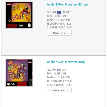
Aaahh!!! Real Monsters [Europe
REGIÃO :
EUROPE
TIPO :
PLATFORM
TAMANHO :
1,24 MB
TÉLÉCHARGER :
18221
CLASSIFICAÇÃO :
0.00
MAIS INFO
Aaahh!!! Real Monsters [USA]
REGIÃO :
USA
TIPO :
PLATFORM
TAMANHO :
1,24 MB
TÉLÉCHARGER :
28549
CLASSIFICAÇÃO :
0.00
MAIS INFO