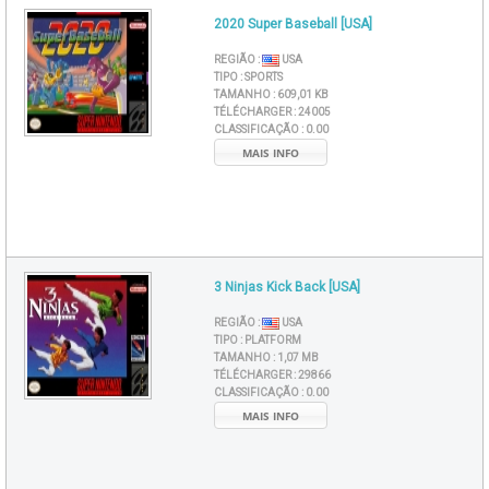
2020 Super Baseball [USA]
REGIÃO :
USA
TIPO :
SPORTS
TAMANHO :
609,01 KB
TÉLÉCHARGER :
24005
CLASSIFICAÇÃO :
0.00
MAIS INFO
3 Ninjas Kick Back [USA]
REGIÃO :
USA
TIPO :
PLATFORM
TAMANHO :
1,07 MB
TÉLÉCHARGER :
29866
CLASSIFICAÇÃO :
0.00
MAIS INFO