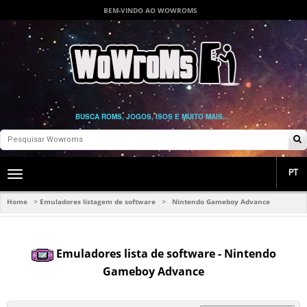
BEM-VINDO AO WOWROMS
BUSCA ROMS, JOGOS, ISOS E MUITO MAIS...
PT
Toggle
main
navigation
Home
Emuladores listagem de software
Nintendo Gameboy Advance
>
>
Emuladores lista de software - Nintendo
Gameboy Advance