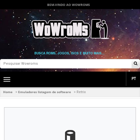
BEM-VINDO AO WOWROMS
BUSCA ROMS, JOGOS, ISOS E MUITO MAIS...
PT
Toggle
main
navigation
Home
Emuladores listagem de software
>
>
Retrix