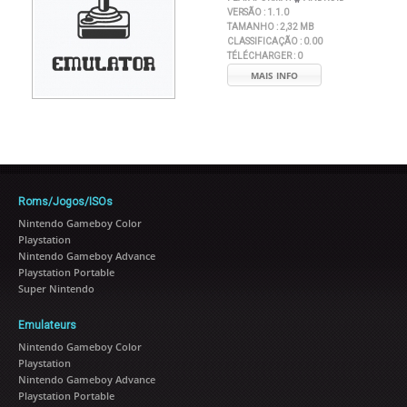
VERSÃO :
1.1.0
TAMANHO :
2,32 MB
CLASSIFICAÇÃO :
0.00
TÉLÉCHARGER :
0
MAIS INFO
Roms/Jogos/ISOs
Nintendo Gameboy Color
Playstation
Nintendo Gameboy Advance
Playstation Portable
Super Nintendo
Emulateurs
Nintendo Gameboy Color
Playstation
Nintendo Gameboy Advance
Playstation Portable