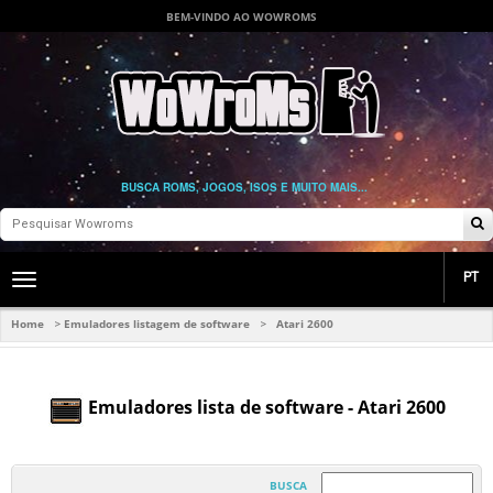
BEM-VINDO AO WOWROMS
BUSCA ROMS, JOGOS, ISOS E MUITO MAIS...
PT
Toggle
main
navigation
Home
Emuladores listagem de software
Atari 2600
>
>
Emuladores lista de software - Atari 2600
BUSCA