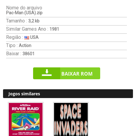
Nome do arquivo
Pac-Man (USA).zip
Tamanho :
3,2 kb
Similar Games
Ano :
1981
Região :
USA
Tipo :
Action
Baixar :
38601
BAIXAR ROM
Jogos similares