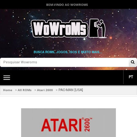
BEM-VINDO AO WOWROMS
BUSCA ROMS, JOGOS, ISOS E MUITO MAIS...
PT
Toggle
main
navigation
Home
All ROMs
Atari 2600
>
>
>
PAC-MAN [USA]