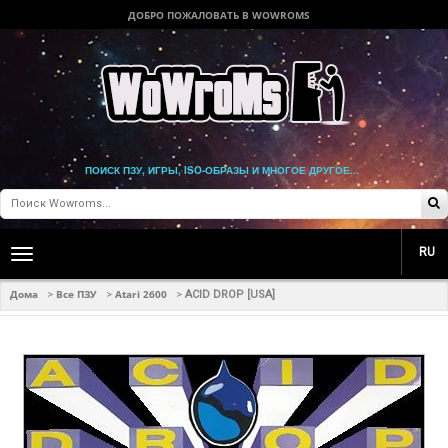
ДОБРО ПОЖАЛОВАТЬ В WOWROMS
ПОИСК ПЗУ, ИГРЫ, ISO-ОБРАЗЫ И МНОГОЕ ДРУГОЕ...
RU
Toggle
main
navigation
Дома
Все ПЗУ
Atari 2600
>
>
>
ACID DROP [USA]