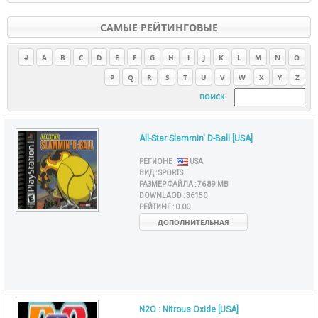
САМЫЕ РЕЙТИНГОВЫЕ
#
A
B
C
D
E
F
G
H
I
J
K
L
M
N
O
P
Q
R
S
T
U
V
W
X
Y
Z
ПОИСК
All-Star Slammin' D-Ball [USA]
РЕГИОНЕ :
USA
ВИД :
SPORTS
РАЗМЕР ФАЙЛА :
76,89 MB
DOWNLAOD :
36150
РЕЙТИНГ :
0.00
ДОПОЛНИТЕЛЬНАЯ
N2O : Nitrous Oxide [USA]