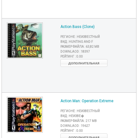
Action Bass (Clone)
РЕГИОНЕ :
НЕИЗВЕСТНЫЙ
ВИД :
HUNTING AND F
РАЗМЕР ФАЙЛА :
63,82 MB
DOWNLAOD :
18397
РЕЙТИНГ :
0.00
ДОПОЛНИТЕЛЬНАЯ
Action Man: Operation Extreme
РЕГИОНЕ :
НЕИЗВЕСТНЫЙ
ВИД :
НЕИЗВЕ�
РАЗМЕР ФАЙЛА :
217 MB
DOWNLAOD :
19627
РЕЙТИНГ :
0.00
ДОПОЛНИТЕЛЬНАЯ