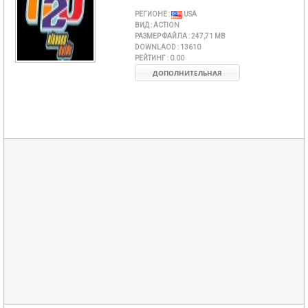
РЕГИОНЕ :
USA
ВИД :
ACTION
РАЗМЕР ФАЙЛА :
247,71 MB
DOWNLAOD :
13610
РЕЙТИНГ :
0.00
ДОПОЛНИТЕЛЬНАЯ