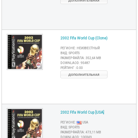
ДОПОЛНИТЕЛЬНАЯ
2002 Fifa World Cup (Clone)
РЕГИОНЕ :
НЕИЗВЕСТНЫЙ
ВИД :
SPORTS
РАЗМЕР ФАЙЛА :
352,64 MB
DOWNLAOD :
95487
РЕЙТИНГ :
0.00
ДОПОЛНИТЕЛЬНАЯ
2002 Fifa World Cup [USA]
РЕГИОНЕ :
USA
ВИД :
SPORTS
РАЗМЕР ФАЙЛА :
473,11 MB
DOWNLAOD :
100349