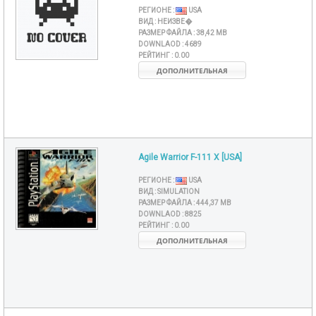
РЕГИОНЕ :
USA
ВИД :
НЕИЗВЕ�
РАЗМЕР ФАЙЛА :
38,42 MB
DOWNLAOD :
4689
РЕЙТИНГ :
0.00
ДОПОЛНИТЕЛЬНАЯ
Agile Warrior F-111 X [USA]
РЕГИОНЕ :
USA
ВИД :
SIMULATION
РАЗМЕР ФАЙЛА :
444,37 MB
DOWNLAOD :
8825
РЕЙТИНГ :
0.00
ДОПОЛНИТЕЛЬНАЯ