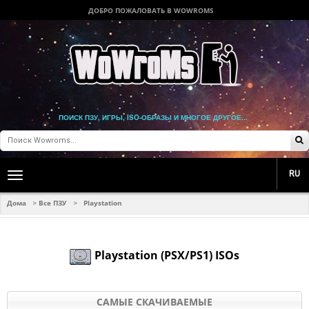
ДОБРО ПОЖАЛОВАТЬ В WOWROMS
ПОИСК ПЗУ, ИГРЫ, ISO-ОБРАЗЫ И МНОГОЕ ДРУГОЕ...
RU
Toggle
main
navigation
Дома
Все ПЗУ
Playstation
>
>
Playstation (PSX/PS1) ISOs
САМЫЕ СКАЧИВАЕМЫЕ