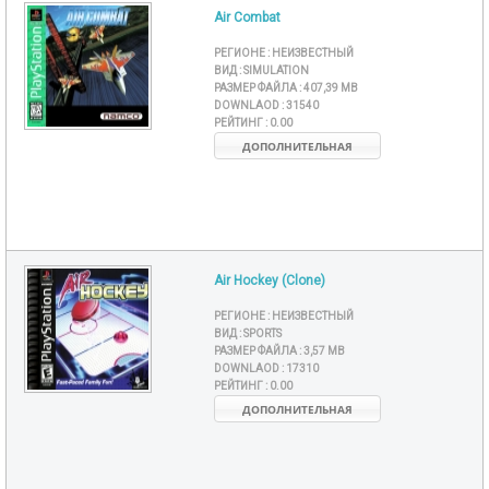
Air Combat
РЕГИОНЕ :
НЕИЗВЕСТНЫЙ
ВИД :
SIMULATION
РАЗМЕР ФАЙЛА :
407,39 MB
DOWNLAOD :
31540
РЕЙТИНГ :
0.00
ДОПОЛНИТЕЛЬНАЯ
Air Hockey (Clone)
РЕГИОНЕ :
НЕИЗВЕСТНЫЙ
ВИД :
SPORTS
РАЗМЕР ФАЙЛА :
3,57 MB
DOWNLAOD :
17310
РЕЙТИНГ :
0.00
ДОПОЛНИТЕЛЬНАЯ