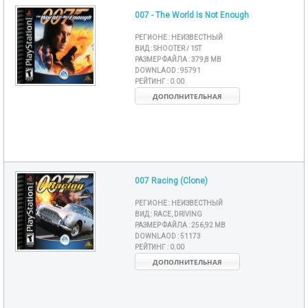
007 - The World Is Not Enough
РЕГИОНЕ :
НЕИЗВЕСТНЫЙ
ВИД :
SHOOTER / 1ST
РАЗМЕР ФАЙЛА :
379,8 MB
DOWNLAOD :
95791
РЕЙТИНГ :
0.00
ДОПОЛНИТЕЛЬНАЯ
007 Racing (Clone)
РЕГИОНЕ :
НЕИЗВЕСТНЫЙ
ВИД :
RACE, DRIVING
РАЗМЕР ФАЙЛА :
256,92 MB
DOWNLAOD :
51173
РЕЙТИНГ :
0.00
ДОПОЛНИТЕЛЬНАЯ