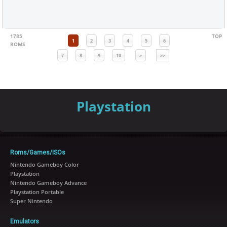
1785
TOP
1
2
3
4
5
6
ROMS
7
8
9
10
>
>>
Playstation
Roms/Games/ISOs
Nintendo Gameboy Color
Playstation
Nintendo Gameboy Advance
Playstation Portable
Super Nintendo
Emulators