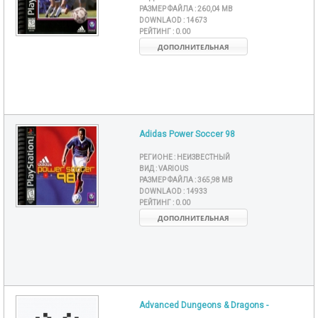
РАЗМЕР ФАЙЛА :
260,04 MB
DOWNLAOD :
14673
РЕЙТИНГ :
0.00
ДОПОЛНИТЕЛЬНАЯ
Adidas Power Soccer 98
РЕГИОНЕ :
НЕИЗВЕСТНЫЙ
ВИД :
VARIOUS
РАЗМЕР ФАЙЛА :
365,98 MB
DOWNLAOD :
14933
РЕЙТИНГ :
0.00
ДОПОЛНИТЕЛЬНАЯ
Advanced Dungeons & Dragons -