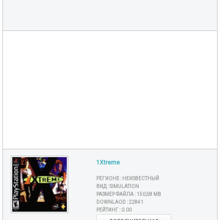
1Xtreme
РЕГИОНЕ :
НЕИЗВЕСТНЫЙ
ВИД :
SIMULATION
РАЗМЕР ФАЙЛА :
150,58 MB
DOWNLAOD :
22841
РЕЙТИНГ :
0.00