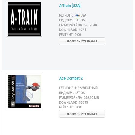
A-Train [USA]
РЕГИОНЕ :
USA
ВИД :
SIMULATION
РАЗМЕР ФАЙЛА :
52,72 MB
DOWNLAOD :
9774
РЕЙТИНГ :
0.00
ДОПОЛНИТЕЛЬНАЯ
Ace Combat 2
РЕГИОНЕ :
НЕИЗВЕСТНЫЙ
ВИД :
SIMULATION
РАЗМЕР ФАЙЛА :
295,92 MB
DOWNLAOD :
58595
РЕЙТИНГ :
0.00
ДОПОЛНИТЕЛЬНАЯ