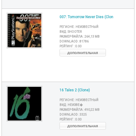
007: Tomorrow Never Dies (Clon
РЕГИОНЕ :
НЕИЗВЕСТНЫЙ
ВИД :
SHOOTER
РАЗМЕР ФАЙЛА :
264,13 MB
DOWNLAOD :
81786
РЕЙТИНГ :
0.00
ДОПОЛНИТЕЛЬНАЯ
16 Tales 2 (Clone)
РЕГИОНЕ :
НЕИЗВЕСТНЫЙ
ВИД :
НЕИЗВЕ�
РАЗМЕР ФАЙЛА :
490,22 MB
DOWNLAOD :
3325
РЕЙТИНГ :
0.00
ДОПОЛНИТЕЛЬНАЯ