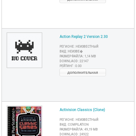
Action Replay 2 Version 2.30
РЕГИОНЕ :
НЕИЗВЕСТНЫЙ
ВИД :
НЕИЗВЕ�
РАЗМЕР ФАЙЛА :
1,14 MB
DOWNLAOD :
22147
РЕЙТИНГ :
0.00
ДОПОЛНИТЕЛЬНАЯ
Activision Classics (Clone)
РЕГИОНЕ :
НЕИЗВЕСТНЫЙ
ВИД :
COMPILATION
РАЗМЕР ФАЙЛА :
49,19 MB
DOWNLAOD :
24922