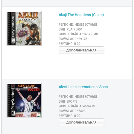
Akuji The Heartless (Clone)
РЕГИОНЕ :
НЕИЗВЕСТНЫЙ
ВИД :
PLATFORM
РАЗМЕР ФАЙЛА :
145,67 MB
DOWNLAOD :
29178
РЕЙТИНГ :
0.00
ДОПОЛНИТЕЛЬНАЯ
Alexi Lalas International Socc
РЕГИОНЕ :
НЕИЗВЕСТНЫЙ
ВИД :
SPORTS
РАЗМЕР ФАЙЛА :
45,94 MB
DOWNLAOD :
7425
РЕЙТИНГ :
0.00
ДОПОЛНИТЕЛЬНАЯ