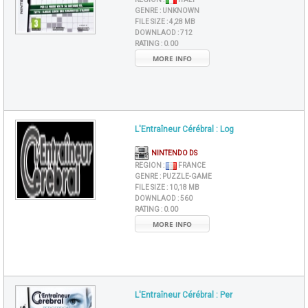
GENRE :
UNKNOWN
FILE SIZE :
4,28 MB
DOWNLAOD :
712
RATING :
0.00
MORE INFO
L'Entraîneur Cérébral : Log
NINTENDO DS
REGION :
FRANCE
GENRE :
PUZZLE-GAME
FILE SIZE :
10,18 MB
DOWNLAOD :
560
RATING :
0.00
MORE INFO
L'Entraîneur Cérébral : Per