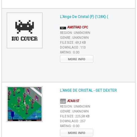
L'Ange De Cristal (F) (128K) (
AMSTRAD CPC
REGION :
UNKNOWN
GENRE :
UNKNOWN
FILE SIZE :
69,3 KB
DOWNLAOD :
113
RATING :
0.00
MORE INFO
L'ANGE DE CRISTAL - GET DEXTER
ATARI ST
REGION :
UNKNOWN
GENRE :
UNKNOWN
FILE SIZE :
225,58 KB
DOWNLAOD :
257
RATING :
0.00
MORE INFO