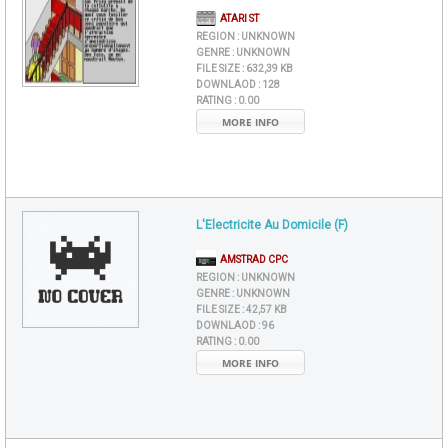
ATARI ST
REGION :
UNKNOWN
GENRE :
UNKNOWN
FILE SIZE :
632,39 KB
DOWNLAOD :
128
RATING :
0.00
MORE INFO
L'Electricite Au Domicile (F)
AMSTRAD CPC
REGION :
UNKNOWN
GENRE :
UNKNOWN
FILE SIZE :
42,57 KB
DOWNLAOD :
96
RATING :
0.00
MORE INFO