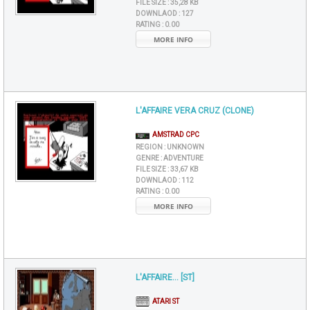
FILE SIZE :
35,28 KB
DOWNLAOD :
127
RATING :
0.00
MORE INFO
L'AFFAIRE VERA CRUZ (CLONE)
AMSTRAD CPC
REGION :
UNKNOWN
GENRE :
ADVENTURE
FILE SIZE :
33,67 KB
DOWNLAOD :
112
RATING :
0.00
MORE INFO
L'AFFAIRE... [ST]
ATARI ST