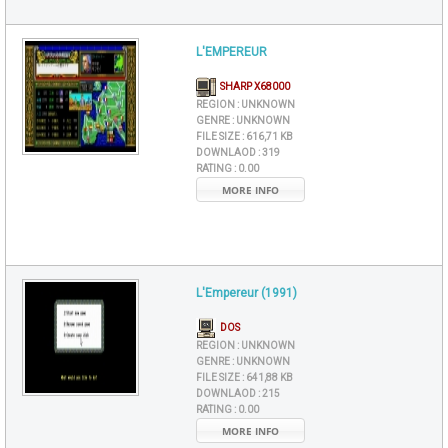
L'EMPEREUR
SHARP X68000
REGION :
UNKNOWN
GENRE :
UNKNOWN
FILE SIZE :
616,71 KB
DOWNLAOD :
319
RATING :
0.00
MORE INFO
L'Empereur (1991)
DOS
REGION :
UNKNOWN
GENRE :
UNKNOWN
FILE SIZE :
641,88 KB
DOWNLAOD :
215
RATING :
0.00
MORE INFO