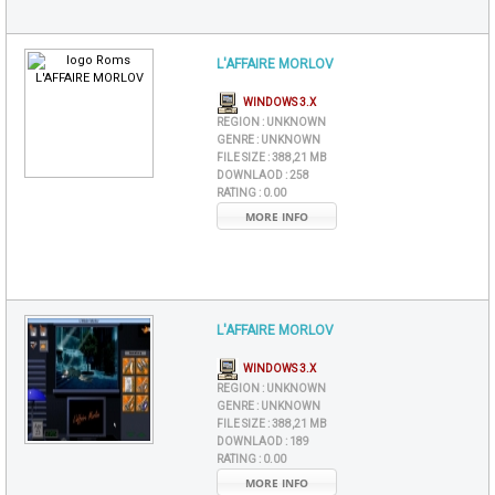
L'AFFAIRE MORLOV
WINDOWS 3.X
REGION :
UNKNOWN
GENRE :
UNKNOWN
FILE SIZE :
388,21 MB
DOWNLAOD :
258
RATING :
0.00
MORE INFO
L'AFFAIRE MORLOV
WINDOWS 3.X
REGION :
UNKNOWN
GENRE :
UNKNOWN
FILE SIZE :
388,21 MB
DOWNLAOD :
189
RATING :
0.00
MORE INFO