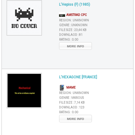
L'Hepiss (F) (1985)
AMSTRAD CPC
REGION :
UNKNOWN
GENRE :
UNKNOWN
FILE SIZE :
23,44 KB
DOWNLAOD :
81
RATING :
0.00
MORE INFO
L'HEXAGONE [FRANCE]
MAME
REGION :
UNKNOWN
GENRE :
VARIOUS
FILE SIZE :
7,14 KB
DOWNLAOD :
123
RATING :
0.00
MORE INFO