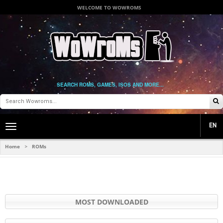
WELCOME TO WOWROMS
SEARCH ROMS, GAMES, ISOS AND MORE...
EN
Toggle
main
navigation
Home
ROMs
>
MOST DOWNLOADED