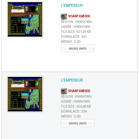
L'EMPEREUR
SHARP X68000
REGION :
UNKNOWN
GENRE :
UNKNOWN
FILE SIZE :
421,24 KB
DOWNLAOD :
361
RATING :
0.00
MORE INFO
L'EMPEREUR
SHARP X68000
REGION :
UNKNOWN
GENRE :
UNKNOWN
FILE SIZE :
350,68 KB
DOWNLAOD :
334
RATING :
0.00
MORE INFO