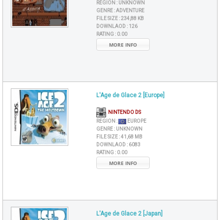
REGION :
UNKNOWN
GENRE :
ADVENTURE
FILE SIZE :
234,88 KB
DOWNLAOD :
126
RATING :
0.00
MORE INFO
L'Age de Glace 2 [Europe]
NINTENDO DS
REGION :
EUROPE
GENRE :
UNKNOWN
FILE SIZE :
41,68 MB
DOWNLAOD :
6083
RATING :
0.00
MORE INFO
L'Age de Glace 2 [Japan]