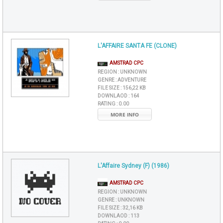
L'AFFAIRE SANTA FE (CLONE)
AMSTRAD CPC
REGION :
UNKNOWN
GENRE :
ADVENTURE
FILE SIZE :
156,22 KB
DOWNLAOD :
164
RATING :
0.00
MORE INFO
L'Affaire Sydney (F) (1986)
AMSTRAD CPC
REGION :
UNKNOWN
GENRE :
UNKNOWN
FILE SIZE :
32,16 KB
DOWNLAOD :
113