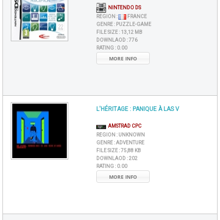
NINTENDO DS
REGION :
FRANCE
GENRE :
PUZZLE-GAME
FILE SIZE :
13,12 MB
DOWNLAOD :
776
RATING :
0.00
MORE INFO
L'HÉRITAGE : PANIQUE À LAS V
AMSTRAD CPC
REGION :
UNKNOWN
GENRE :
ADVENTURE
FILE SIZE :
75,88 KB
DOWNLAOD :
202
RATING :
0.00
MORE INFO