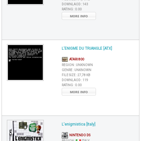
DOWNLAOD :
143
RATING :
0.00
MORE INFO
L'ENIGME DU TRIANGLE [ATX]
ATARI 800
REGION :
UNKNOWN
GENRE :
UNKNOWN
FILE SIZE :
27,78 KB
DOWNLAOD :
119
RATING :
0.00
MORE INFO
L'enigmistica [Italy]
NINTENDO DS
REGION :
ITALY