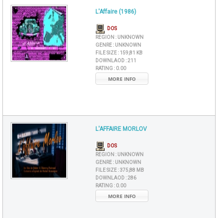
L'Affaire (1986)
DOS
REGION :
UNKNOWN
GENRE :
UNKNOWN
FILE SIZE :
159,81 KB
DOWNLAOD :
211
RATING :
0.00
MORE INFO
L'AFFAIRE MORLOV
DOS
REGION :
UNKNOWN
GENRE :
UNKNOWN
FILE SIZE :
375,88 MB
DOWNLAOD :
286
RATING :
0.00
MORE INFO