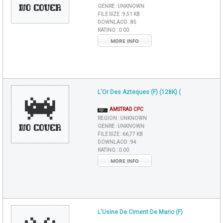
GENRE :
UNKNOWN
FILE SIZE :
9,51 KB
DOWNLAOD :
85
RATING :
0.00
MORE INFO
L'Or Des Azteques (F) (128K) (
AMSTRAD CPC
REGION :
UNKNOWN
GENRE :
UNKNOWN
FILE SIZE :
66,77 KB
DOWNLAOD :
94
RATING :
0.00
MORE INFO
L'Usine De Ciment De Mario (F)