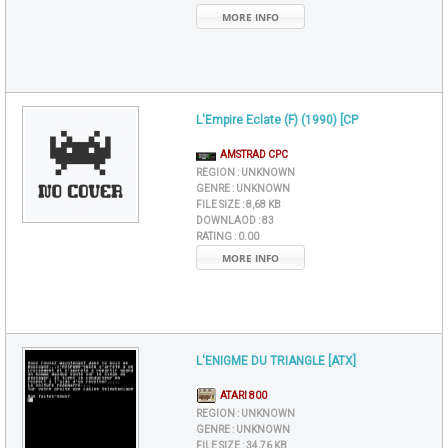
MORE INFO
L'Empire Eclate (F) (1990) [CP
AMSTRAD CPC
REGION :
UNKNOWN
GENRE :
UNKNOWN
FILE SIZE :
8,68 KB
DOWNLAOD :
83
RATING :
0.00
MORE INFO
L'ENIGME DU TRIANGLE [ATX]
ATARI 800
REGION :
UNKNOWN
GENRE :
UNKNOWN
FILE SIZE :
34,76 KB