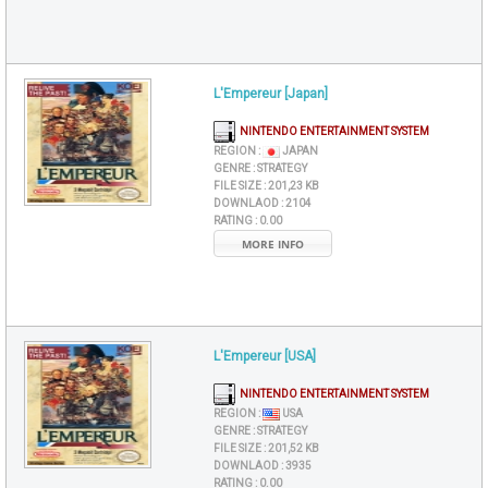
L'Empereur [Japan]
NINTENDO ENTERTAINMENT SYSTEM
REGION :
JAPAN
GENRE :
STRATEGY
FILE SIZE :
201,23 KB
DOWNLAOD :
2104
RATING :
0.00
MORE INFO
L'Empereur [USA]
NINTENDO ENTERTAINMENT SYSTEM
REGION :
USA
GENRE :
STRATEGY
FILE SIZE :
201,52 KB
DOWNLAOD :
3935
RATING :
0.00