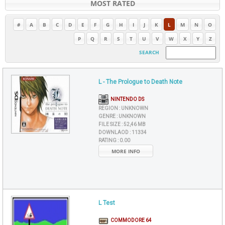
MOST RATED
#
A
B
C
D
E
F
G
H
I
J
K
L
M
N
O
P
Q
R
S
T
U
V
W
X
Y
Z
SEARCH
L - The Prologue to Death Note
NINTENDO DS
REGION :
UNKNOWN
GENRE :
UNKNOWN
FILE SIZE :
52,46 MB
DOWNLAOD :
11334
RATING :
0.00
MORE INFO
L Test
COMMODORE 64