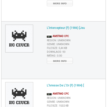
MORE INFO
L'Intercepteur (F) (1986) [Jeu
AMSTRAD CPC
REGION :
UNKNOWN
GENRE :
UNKNOWN
FILE SIZE :
5,44 KB
DOWNLAOD :
93
RATING :
0.00
MORE INFO
L'Ivresse De L'Or (F) (1984) [
AMSTRAD CPC
REGION :
UNKNOWN
GENRE :
UNKNOWN
FILE SIZE :
10,52 KB