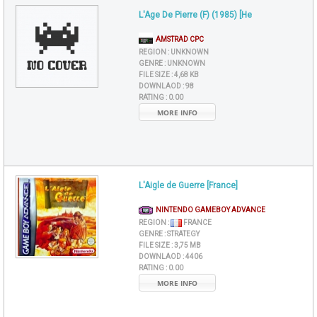
L'Age De Pierre (F) (1985) [He
AMSTRAD CPC
REGION :
UNKNOWN
GENRE :
UNKNOWN
FILE SIZE :
4,68 KB
DOWNLAOD :
98
RATING :
0.00
MORE INFO
L'Aigle de Guerre [France]
NINTENDO GAMEBOY ADVANCE
REGION :
FRANCE
GENRE :
STRATEGY
FILE SIZE :
3,75 MB
DOWNLAOD :
4406
RATING :
0.00
MORE INFO