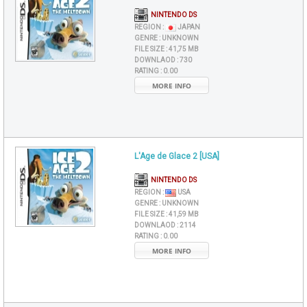
NINTENDO DS
REGION :
JAPAN
GENRE :
UNKNOWN
FILE SIZE :
41,75 MB
DOWNLAOD :
730
RATING :
0.00
MORE INFO
L'Age de Glace 2 [USA]
NINTENDO DS
REGION :
USA
GENRE :
UNKNOWN
FILE SIZE :
41,59 MB
DOWNLAOD :
2114
RATING :
0.00
MORE INFO