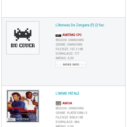
L'Anneau De Zengara (F) (2 fac
AMSTRAD CPC
REGION :
UNKNOWN
GENRE :
UNKNOWN
FILE SIZE :
167,11 KB
DOWNLAOD :
177
RATING :
0.00
MORE INFO
L'ARME FATALE
AMIGA
REGION :
UNKNOWN
GENRE :
PLATEFORM / S
FILE SIZE :
858,41 KB
DOWNLAOD :
686
RATING :
0.00