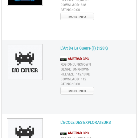
FILE SIZE :
31,84 KB
DOWNLAOD :
368
RATING :
0.00
MORE INFO
L'Art De La Guerre (F) (128K)
AMSTRAD CPC
REGION :
UNKNOWN
GENRE :
UNKNOWN
FILE SIZE :
142,18 KB
DOWNLAOD :
112
RATING :
0.00
MORE INFO
L'ECOLE DES EXPLORATEURS
AMSTRAD CPC