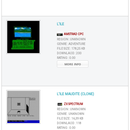
L'ILE
AMSTRAD CPC
REGION :
UNKNOWN
GENRE :
ADVENTURE
FILE SIZE :
178,25 KB
DOWNLAOD :
200
RATING :
0.00
MORE INFO
L'ILE MAUDITE (CLONE)
ZX SPECTRUM
REGION :
UNKNOWN
GENRE :
UNKNOWN
FILE SIZE :
16,39 KB
DOWNLAOD :
118
RATING :
0.00