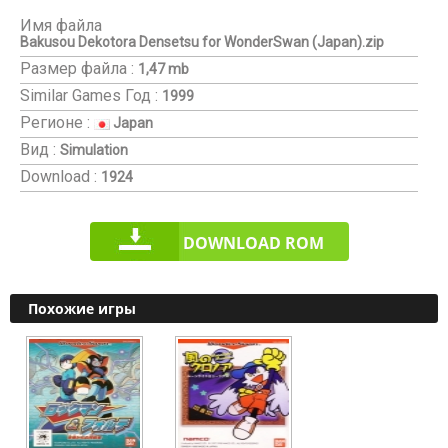
Имя файла
Bakusou Dekotora Densetsu for WonderSwan (Japan).zip
Размер файла :
1,47 mb
Similar Games
Год :
1999
Регионе :
Japan
Вид :
Simulation
Download :
1924
DOWNLOAD ROM
Похожие игры