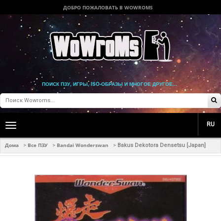
ДОБРО ПОЖАЛОВАТЬ В WOWROMS
ПОИСК ПЗУ, ИГРЫ, ISO-ОБРАЗЫ И МНОГОЕ ДРУГОЕ...
RU
Toggle
main
navigation
Дома
Все ПЗУ
Bandai Wonderswan
>
>
>
Bakus Dekotora Densetsu [Japan]