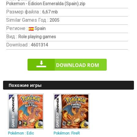
Pokemon - Edicion Esmeralda (Spain).zip
Размер файла :
6,67 mb
Similar Games
Год :
2005
Регионе :
Spain
Вид :
Role playing games
Download :
4601314
DOWNLOAD ROM
Похожие игры
Pokémon : Edic
Pokémon: FireR