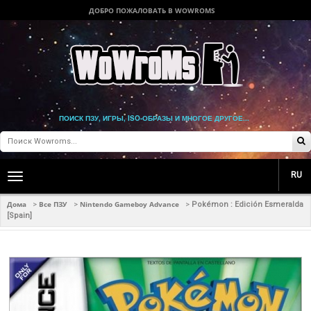
ДОБРО ПОЖАЛОВАТЬ В WOWROMS
ПОИСК ПЗУ, ИГРЫ, ISO-ОБРАЗЫ И МНОГОЕ ДРУГОЕ...
RU
Toggle
main
navigation
Дома
Все ПЗУ
Nintendo Gameboy Advance
>
>
>
Pokémon : Edición Esmeralda
[Spain]