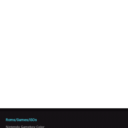
Roms/Games/ISOs
Nintendo Gameboy Color