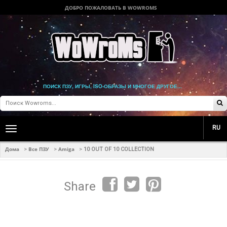
ДОБРО ПОЖАЛОВАТЬ В WOWROMS
ПОИСК ПЗУ, ИГРЫ, ISO-ОБРАЗЫ И МНОГОЕ ДРУГОЕ...
RU
Toggle
main
navigation
Дома
Все ПЗУ
Amiga
>
>
>
10 OUT OF 10 COLLECTION
Share