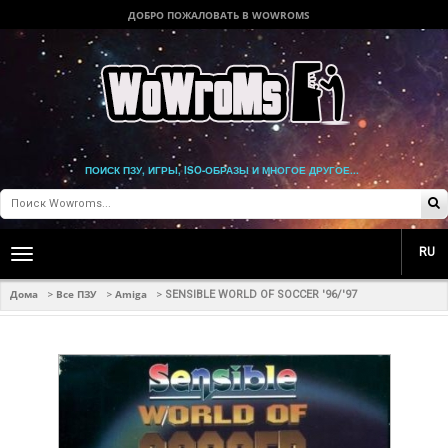
ДОБРО ПОЖАЛОВАТЬ В WOWROMS
ПОИСК ПЗУ, ИГРЫ, ISO-ОБРАЗЫ И МНОГОЕ ДРУГОЕ...
RU
Toggle
main
navigation
Дома
Все ПЗУ
Amiga
>
>
>
SENSIBLE WORLD OF SOCCER '96/'97