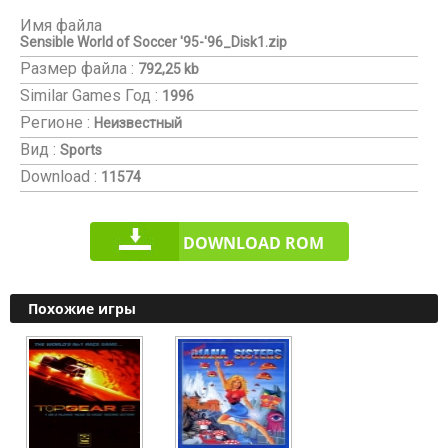
Имя файла
Sensible World of Soccer '95-'96_Disk1.zip
Размер файла :
792,25 kb
Similar Games
Год :
1996
Регионе :
Неизвестный
Вид :
Sports
Download :
11574
DOWNLOAD ROM
Похожие игры