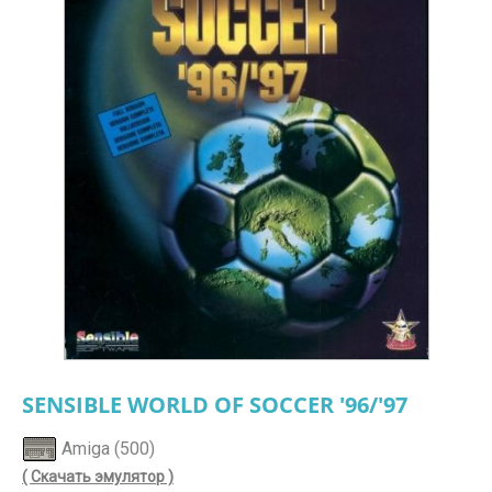
SENSIBLE WORLD OF SOCCER '96/'97
Amiga (500)
( Скачать эмулятор )