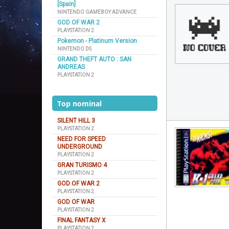
[Spain]
NINTENDO GAMEBOY ADVANCE
GOD OF WAR 2
PLAYSTATION 2
Pokemon - Platinum Version
NINTENDO DS
GRAND THEFT AUTO : SAN
ANDREAS
PLAYSTATION 2
Top nominal
SILENT HILL 3
PLAYSTATION 2
NEED FOR SPEED
UNDERGROUND
PLAYSTATION 2
GRAN TURISMO 4
PLAYSTATION 2
GOD OF WAR 2
PLAYSTATION 2
GOD OF WAR
PLAYSTATION 2
FINAL FANTASY X
PLAYSTATION 2