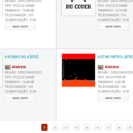
REGIÃO :
DESCONHECIDO
REGIÃO :
DESCONHECID
TIPO :
PUZZLE-GAME
TIPO :
PUZZLE-GAME
TAMANHO :
14,48 KB
TAMANHO :
14,14 KB
TÉLÉCHARGER :
130
TÉLÉCHARGER :
116
CLASSIFICAÇÃO :
0.00
CLASSIFICAÇÃO :
0.00
MAIS INFO
MAIS INFO
K-ROBBO NO.4 [XEX]
K-STAR PATROL [ATR]
ATARI 800
ATARI 800
REGIÃO :
DESCONHECIDO
REGIÃO :
DESCONHECID
TIPO :
PUZZLE-GAME
TIPO :
SHOOT'EM UP
TAMANHO :
16,08 KB
TAMANHO :
6,02 KB
TÉLÉCHARGER :
123
TÉLÉCHARGER :
105
CLASSIFICAÇÃO :
0.00
CLASSIFICAÇÃO :
0.00
MAIS INFO
MAIS INFO
1
2
3
4
5
6
7
8
9