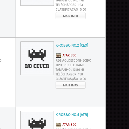
TAMANHO :
14,01 KB
TÉLÉCHARGER :
123
CLASSIFICAÇÃO :
0.00
MAIS INFO
K-ROBBO NO.2 [XEX]
ATARI 800
O
REGIÃO :
DESCONHECIDO
TIPO :
PUZZLE-GAME
TAMANHO :
13,86 KB
TÉLÉCHARGER :
138
CLASSIFICAÇÃO :
0.00
MAIS INFO
K-ROBBO NO.4 [ATR]
ATARI 800