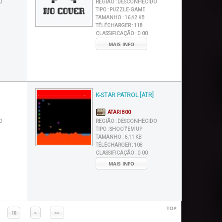
O
REGIÃO :
DESCONHECIDO
TIPO :
PUZZLE-GAME
TAMANHO :
16,42 KB
TÉLÉCHARGER :
118
CLASSIFICAÇÃO :
0.00
MAIS INFO
K-STAR PATROL [ATR]
ATARI 800
O
REGIÃO :
DESCONHECIDO
TIPO :
SHOOT'EM UP
TAMANHO :
6,11 KB
TÉLÉCHARGER :
108
CLASSIFICAÇÃO :
0.00
MAIS INFO
TOP
10
>
>>