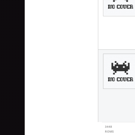
3448
ROMS