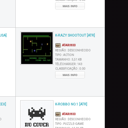
MAIS INFO
USA]
K-RAZY SHOOTOUT [ATR]
ATARI 800
REGIÃO :
DESCONHECIDO
TIPO :
ACTION
TAMANHO :
5,51 KB
TÉLÉCHARGER :
143
CLASSIFICAÇÃO :
0.00
MAIS INFO
XEX]
K-ROBBO NO.1 [ATR]
ATARI 800
O
REGIÃO :
DESCONHECIDO
TIPO :
PUZZLE-GAME