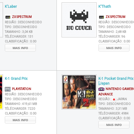
K'Laber
K'Thath
ZX SPECTRUM
ZX SPECTRUM
REGIÃO :
DESCONHECIDO
REGIÃO :
DESCONHECID
TIPO :
DESCONHECIDO
TIPO :
DESCONHECIDO
TAMANHO :
3,04 KB
TAMANHO :
2,48 KB
TÉLÉCHARGER :
131
TÉLÉCHARGER :
96
CLASSIFICAÇÃO :
0.00
CLASSIFICAÇÃO :
0.00
MAIS INFO
MAIS INFO
K-1 Grand Prix
K-1 Pocket Grand Prix
[Japan
PLAYSTATION
NINTENDO GAMEB
REGIÃO :
DESCONHECIDO
ADVANCE
TIPO :
DESCONHECIDO
REGIÃO :
JAPAN
TAMANHO :
419,61 MB
TIPO :
DESCONHECIDO
TÉLÉCHARGER :
7220
TAMANHO :
3,31 MB
CLASSIFICAÇÃO :
0.00
TÉLÉCHARGER :
4984
CLASSIFICAÇÃO :
0.00
MAIS INFO
MAIS INFO