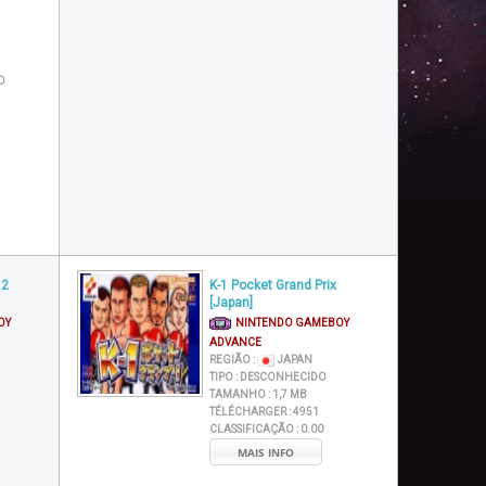
O
 2
K-1 Pocket Grand Prix
[Japan]
OY
NINTENDO GAMEBOY
ADVANCE
REGIÃO :
JAPAN
TIPO :
DESCONHECIDO
TAMANHO :
1,7 MB
TÉLÉCHARGER :
4951
CLASSIFICAÇÃO :
0.00
MAIS INFO