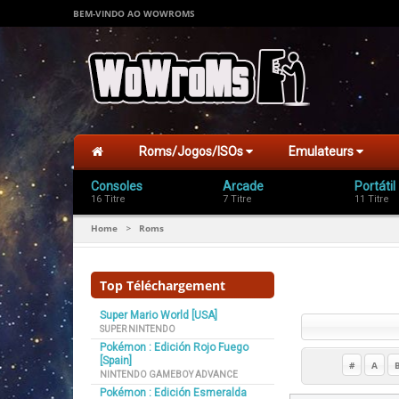
BEM-VINDO AO WOWROMS
Roms/Jogos/ISOs
Emulateurs
Consoles
Arcade
Portátil
16 Titre
7 Titre
11 Titre
Home
Roms
>
Top Téléchargement
Super Mario World [USA]
SUPER NINTENDO
Pokémon : Edición Rojo Fuego
[Spain]
#
A
NINTENDO GAMEBOY ADVANCE
Pokémon : Edición Esmeralda