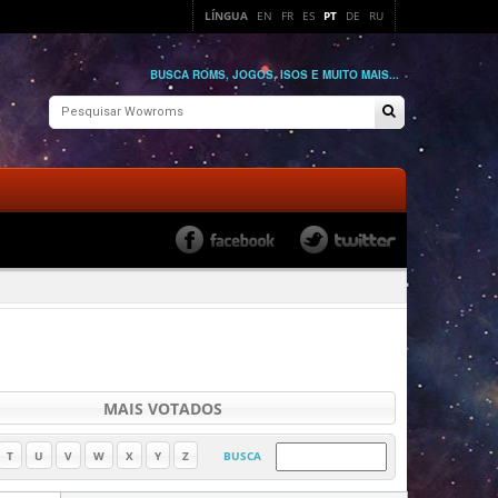
LÍNGUA
EN
FR
ES
PT
DE
RU
BUSCA ROMS, JOGOS, ISOS E MUITO MAIS...
MAIS VOTADOS
T
U
V
W
X
Y
Z
BUSCA