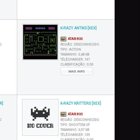
K-RAZY ANTIKS [XEX]
ATARI 800
O
REGIÃO :
DESCONHECIDO
TIPO :
ACTION
TAMANHO :
5,68 KB
TÉLÉCHARGER :
147
CLASSIFICAÇÃO :
0.00
MAIS INFO
R]
K-RAZY KRITTERS [XEX]
ATARI 800
O
REGIÃO :
DESCONHECIDO
TIPO :
SHOOT'EM UP
TAMANHO :
5,97 KB
TÉLÉCHARGER :
139
CLASSIFICAÇÃO :
0.00