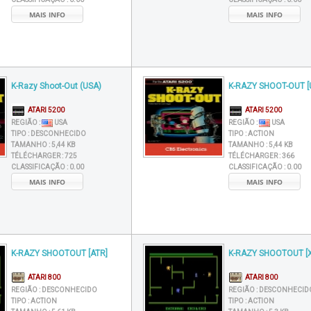
MAIS INFO
MAIS INFO
K-Razy Shoot-Out (USA)
K-RAZY SHOOT-OUT [
ATARI 5200
ATARI 5200
REGIÃO :
USA
REGIÃO :
USA
TIPO :
DESCONHECIDO
TIPO :
ACTION
TAMANHO :
5,44 KB
TAMANHO :
5,44 KB
TÉLÉCHARGER :
725
TÉLÉCHARGER :
366
CLASSIFICAÇÃO :
0.00
CLASSIFICAÇÃO :
0.00
MAIS INFO
MAIS INFO
K-RAZY SHOOTOUT [ATR]
K-RAZY SHOOTOUT [
ATARI 800
ATARI 800
REGIÃO :
DESCONHECIDO
REGIÃO :
DESCONHECID
TIPO :
ACTION
TIPO :
ACTION