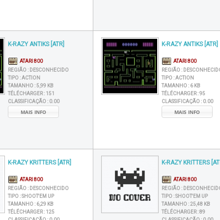
K-RAZY ANTIKS [ATR]
K-RAZY ANTIKS [ATR]
ATARI 800
ATARI 800
REGIÃO :
DESCONHECIDO
REGIÃO :
DESCONHECID
TIPO :
ACTION
TIPO :
ACTION
TAMANHO :
5,99 KB
TAMANHO :
6 KB
TÉLÉCHARGER :
151
TÉLÉCHARGER :
95
CLASSIFICAÇÃO :
0.00
CLASSIFICAÇÃO :
0.00
MAIS INFO
MAIS INFO
K-RAZY KRITTERS [ATR]
K-RAZY KRITTERS [AT
ATARI 800
ATARI 800
REGIÃO :
DESCONHECIDO
REGIÃO :
DESCONHECID
TIPO :
SHOOT'EM UP
TIPO :
SHOOT'EM UP
TAMANHO :
6,29 KB
TAMANHO :
25,48 KB
TÉLÉCHARGER :
125
TÉLÉCHARGER :
89
CLASSIFICAÇÃO :
0.00
CLASSIFICAÇÃO :
0.00