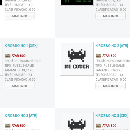
TAMANHO :
5,61 KB
TAMANHO :
5,3 KB
TÉLÉCHARGER :
140
TÉLÉCHARGER :
113
CLASSIFICAÇÃO :
0.00
CLASSIFICAÇÃO :
0.00
MAIS INFO
MAIS INFO
K-ROBBO NO.1 [XEX]
K-ROBBO NO.2 [ATR]
ATARI 800
ATARI 800
REGIÃO :
DESCONHECIDO
REGIÃO :
DESCONHECID
TIPO :
PUZZLE-GAME
TIPO :
PUZZLE-GAME
TAMANHO :
13,67 KB
TAMANHO :
14,2 KB
TÉLÉCHARGER :
131
TÉLÉCHARGER :
113
CLASSIFICAÇÃO :
0.00
CLASSIFICAÇÃO :
0.00
MAIS INFO
MAIS INFO
K-ROBBO NO.3 [ATR]
K-ROBBO NO.3 [XEX]
ATARI 800
ATARI 800