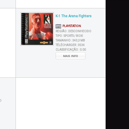
K-1 The Arena Fighters
PLAYSTATION
REGIÃO :
DESCONHECIDO
TIPO :
SPORTS / BOXI
TAMANHO :
343,3 MB
TÉLÉCHARGER :
3534
CLASSIFICAÇÃO :
0.00
MAIS INFO
O