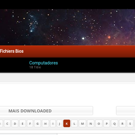
Fichiers Bios
Computadores
18 Titre
MAIS DOWNLOADED
B
C
D
E
F
G
H
I
J
K
L
M
N
O
P
Q
R
S