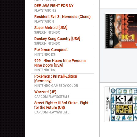
DEF JAM FIGHT FOR NY
PLAYSTATION 2
Resident Evil 3 : Nemesis (Clone)
PLAYSTATION
Super Metroid [USA]
SUPER NINTENDO
Donkey Kong Country [USA]
SUPER NINTENDO
Pokémon Conquest
NINTENDO DS
999 : Nine Hours Nine Persons
Nine Doors [USA]
NINTENDO DS
Pokémon : Kristall-Edition
[Germany]
NINTENDO GAMEBOY COLOR
Warzard (JP)
CAPCOM PLAY SYSTEM 3
Street Fighter III 3rd Strike - Fight
for the Future (US)
CAPCOM PLAY SYSTEM 3