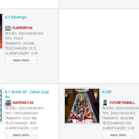
K-1 Revenge
PLAYSTATION
REGIÃO :
DESCONHECIDO
TIPO :
FIGHT
TAMANHO :
396 MB
TÉLÉCHARGER :
3212
CLASSIFICAÇÃO :
0.00
MAIS INFO
K-1 World GP - Zettai Ouja
K-ON!
Iku
NINTENDO DS
FUTURE PINBALL
REGIÃO :
DESCONHECIDO
REGIÃO :
DESCONHECID
TIPO :
DESCONHECIDO
TIPO :
DESCONHECIDO
TAMANHO :
40,27 MB
TAMANHO :
48,56 MB
TÉLÉCHARGER :
1859
TÉLÉCHARGER :
546
CLASSIFICAÇÃO :
0.00
CLASSIFICAÇÃO :
0.00
MAIS INFO
MAIS INFO