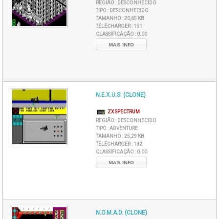
REGIÃO :
DESCONHECIDO
TIPO :
DESCONHECIDO
TAMANHO :
20,65 KB
TÉLÉCHARGER :
151
CLASSIFICAÇÃO :
0.00
MAIS INFO
N.E.X.U.S. (CLONE)
ZX SPECTRUM
REGIÃO :
DESCONHECIDO
TIPO :
ADVENTURE
TAMANHO :
25,29 KB
TÉLÉCHARGER :
132
CLASSIFICAÇÃO :
0.00
MAIS INFO
N.O.M.A.D. (CLONE)