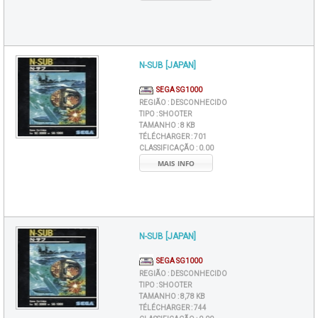
N-SUB [JAPAN]
SEGA SG1000
REGIÃO :
DESCONHECIDO
TIPO :
SHOOTER
TAMANHO :
8 KB
TÉLÉCHARGER :
701
CLASSIFICAÇÃO :
0.00
MAIS INFO
N-SUB [JAPAN]
SEGA SG1000
REGIÃO :
DESCONHECIDO
TIPO :
SHOOTER
TAMANHO :
8,78 KB
TÉLÉCHARGER :
744