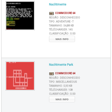
Nachtmerrie
COMMODORE 64
REGIÃO :
DESCONHECIDO
TIPO :
ADVENTURE - T
TAMANHO :
56,88 KB
TÉLÉCHARGER :
145
CLASSIFICAÇÃO :
0.00
MAIS INFO
Nachtmerrie Park
COMMODORE 64
REGIÃO :
DESCONHECIDO
TIPO :
MISCELLANEOUS
TAMANHO :
5,93 KB
TÉLÉCHARGER :
108
CLASSIFICAÇÃO :
0.00
MAIS INFO