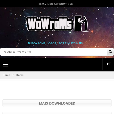
BEM-VINDO AO WOWROMS
BUSCA ROMS, JOGOS, ISOS E MUITO MAIS...
PT
Toggle
main
navigation
Home
Roms
>
MAIS DOWNLOADED