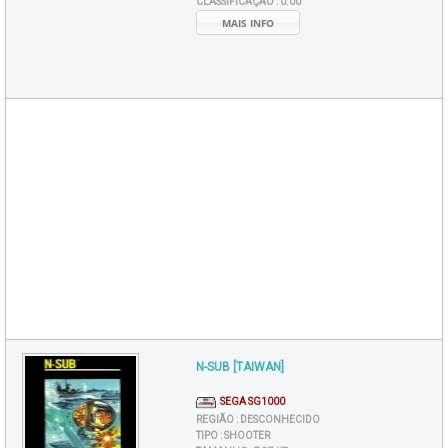
CLASSIFICAÇÃO :
0.00
MAIS INFO
N-SUB [TAIWAN]
SEGA SG1000
REGIÃO :
DESCONHECIDO
TIPO :
SHOOTER