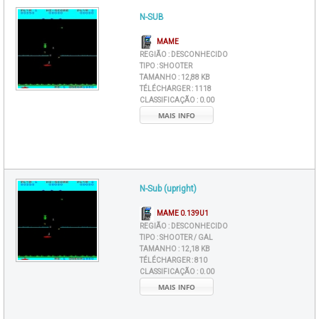
N-SUB
MAME
REGIÃO :
DESCONHECIDO
TIPO :
SHOOTER
TAMANHO :
12,88 KB
TÉLÉCHARGER :
1118
CLASSIFICAÇÃO :
0.00
MAIS INFO
N-Sub (upright)
MAME 0.139U1
REGIÃO :
DESCONHECIDO
TIPO :
SHOOTER / GAL
TAMANHO :
12,18 KB
TÉLÉCHARGER :
810
CLASSIFICAÇÃO :
0.00
MAIS INFO