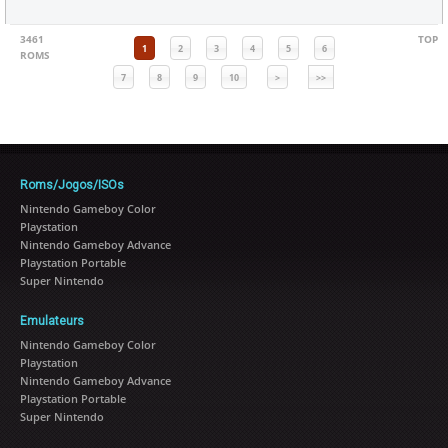
3461
TOP
1
2
3
4
5
6
ROMS
7
8
9
10
>
>>
Roms/Jogos/ISOs
Nintendo Gameboy Color
Playstation
Nintendo Gameboy Advance
Playstation Portable
Super Nintendo
Emulateurs
Nintendo Gameboy Color
Playstation
Nintendo Gameboy Advance
Playstation Portable
Super Nintendo