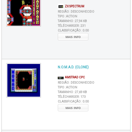
ZX SPECTRUM
REGIÃO :
DESCONHECIDO
TIPO :
ACTION
TAMANHO :
27,94 KB
TÉLÉCHARGER :
231
CLASSIFICAÇÃO :
0.00
MAIS INFO
N.O.M.A.D. (CLONE)
AMSTRAD CPC
REGIÃO :
DESCONHECIDO
TIPO :
ACTION
TAMANHO :
27,69 KB
TÉLÉCHARGER :
173
CLASSIFICAÇÃO :
0.00
MAIS INFO