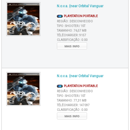
N.o.v.a. (near Orbital Vanguar
PLAYSTATION PORTABLE
REGIÃO :
DESCONHECIDO
TIPO :
SHOOTER / 1ST
TAMANHO :
76,57 MB
TÉLÉCHARGER :
9157
CLASSIFICAÇÃO :
0.00
MAIS INFO
N.o.v.a. (near Orbital Vanguar
PLAYSTATION PORTABLE
REGIÃO :
DESCONHECIDO
TIPO :
SHOOTER / 1ST
TAMANHO :
77,31 MB
TÉLÉCHARGER :
147097
CLASSIFICAÇÃO :
0.00
MAIS INFO