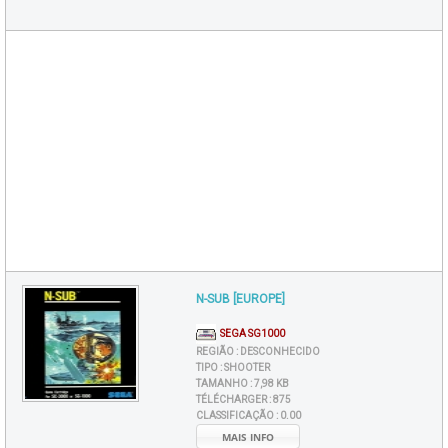
N-SUB [EUROPE]
SEGA SG1000
REGIÃO :
DESCONHECIDO
TIPO :
SHOOTER
TAMANHO :
7,98 KB
TÉLÉCHARGER :
875
CLASSIFICAÇÃO :
0.00
MAIS INFO