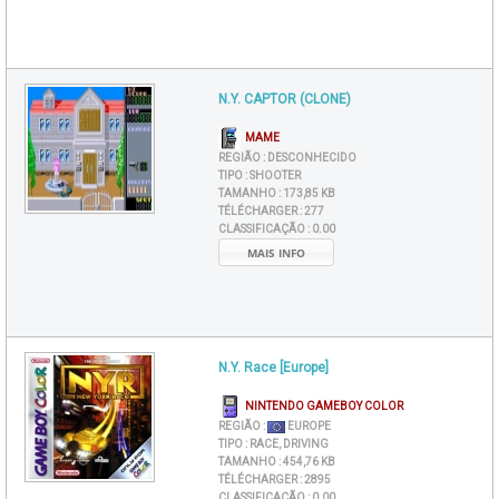
N.Y. CAPTOR (CLONE)
MAME
REGIÃO :
DESCONHECIDO
TIPO :
SHOOTER
TAMANHO :
173,85 KB
TÉLÉCHARGER :
277
CLASSIFICAÇÃO :
0.00
MAIS INFO
N.Y. Race [Europe]
NINTENDO GAMEBOY COLOR
REGIÃO :
EUROPE
TIPO :
RACE, DRIVING
TAMANHO :
454,76 KB
TÉLÉCHARGER :
2895
CLASSIFICAÇÃO :
0.00