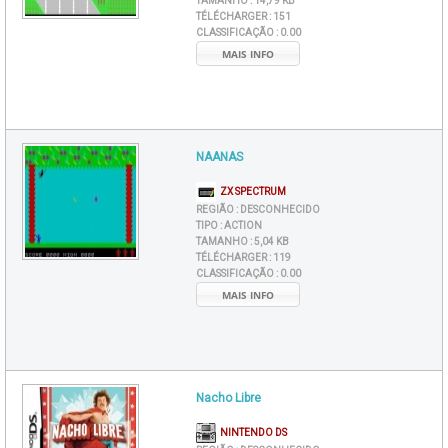
TAMANHO :
14,79 KB
TÉLÉCHARGER :
151
CLASSIFICAÇÃO :
0.00
MAIS INFO
NAANAS
ZX SPECTRUM
REGIÃO :
DESCONHECIDO
TIPO :
ACTION
TAMANHO :
5,04 KB
TÉLÉCHARGER :
119
CLASSIFICAÇÃO :
0.00
MAIS INFO
Nacho Libre
NINTENDO DS