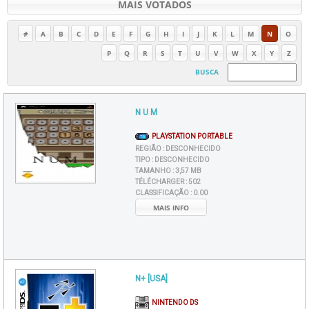
MAIS VOTADOS
#
A
B
C
D
E
F
G
H
I
J
K
L
M
N
O
P
Q
R
S
T
U
V
W
X
Y
Z
BUSCA
N U M
PLAYSTATION PORTABLE
REGIÃO :
DESCONHECIDO
TIPO :
DESCONHECIDO
TAMANHO :
3,57 MB
TÉLÉCHARGER :
502
CLASSIFICAÇÃO :
0.00
MAIS INFO
N+ [USA]
NINTENDO DS