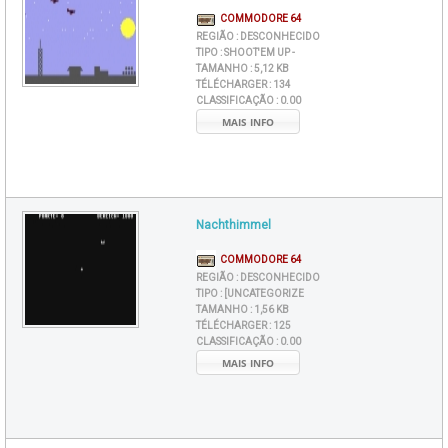
COMMODORE 64
REGIÃO :
DESCONHECIDO
TIPO :
SHOOT'EM UP -
TAMANHO :
5,12 KB
TÉLÉCHARGER :
134
CLASSIFICAÇÃO :
0.00
MAIS INFO
Nachthimmel
COMMODORE 64
REGIÃO :
DESCONHECIDO
TIPO :
[UNCATEGORIZE
TAMANHO :
1,56 KB
TÉLÉCHARGER :
125
CLASSIFICAÇÃO :
0.00
MAIS INFO