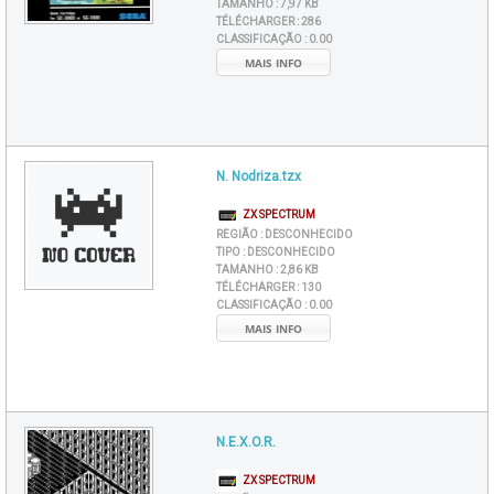
TAMANHO :
7,97 KB
TÉLÉCHARGER :
286
CLASSIFICAÇÃO :
0.00
MAIS INFO
N. Nodriza.tzx
ZX SPECTRUM
REGIÃO :
DESCONHECIDO
TIPO :
DESCONHECIDO
TAMANHO :
2,86 KB
TÉLÉCHARGER :
130
CLASSIFICAÇÃO :
0.00
MAIS INFO
N.E.X.O.R.
ZX SPECTRUM