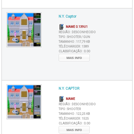
N.Y. Captor
MAME 0.139U1
REGIÃO :
DESCONHECIDO
TIPO :
SHOOTER / GUN
TAMANHO :
117,79 KB
TÉLÉCHARGER :
1389
CLASSIFICAÇÃO :
0.00
MAIS INFO
N.Y. CAPTOR
MAME
REGIÃO :
DESCONHECIDO
TIPO :
SHOOTER
TAMANHO :
122,25 KB
TÉLÉCHARGER :
1525
CLASSIFICAÇÃO :
0.00
MAIS INFO