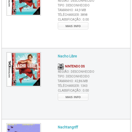
REGIÃO :
DESCONHECIDO
TIPO :
DESCONHECIDO
TAMANHO :
44,9 MB
TÉLÉCHARGER :
3898
CLASSIFICAÇÃO :
0.00
MAIS INFO
Nacho Libre
NINTENDO DS
REGIÃO :
DESCONHECIDO
TIPO :
DESCONHECIDO
TAMANHO :
42,86 MB
TÉLÉCHARGER :
1343
CLASSIFICAÇÃO :
0.00
MAIS INFO
Nachtangriff