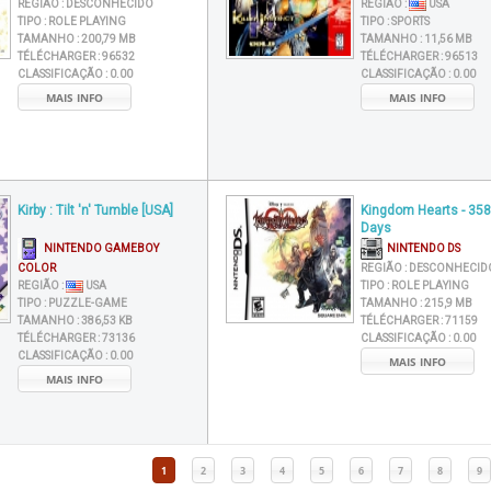
REGIÃO :
DESCONHECIDO
REGIÃO :
USA
TIPO :
ROLE PLAYING
TIPO :
SPORTS
TAMANHO :
200,79 MB
TAMANHO :
11,56 MB
TÉLÉCHARGER :
96532
TÉLÉCHARGER :
96513
CLASSIFICAÇÃO :
0.00
CLASSIFICAÇÃO :
0.00
MAIS INFO
MAIS INFO
Kirby : Tilt 'n' Tumble [USA]
Kingdom Hearts - 358
Days
NINTENDO GAMEBOY
NINTENDO DS
COLOR
REGIÃO :
DESCONHECID
REGIÃO :
USA
TIPO :
ROLE PLAYING
TIPO :
PUZZLE-GAME
TAMANHO :
215,9 MB
TAMANHO :
386,53 KB
TÉLÉCHARGER :
71159
TÉLÉCHARGER :
73136
CLASSIFICAÇÃO :
0.00
CLASSIFICAÇÃO :
0.00
MAIS INFO
MAIS INFO
1
2
3
4
5
6
7
8
9