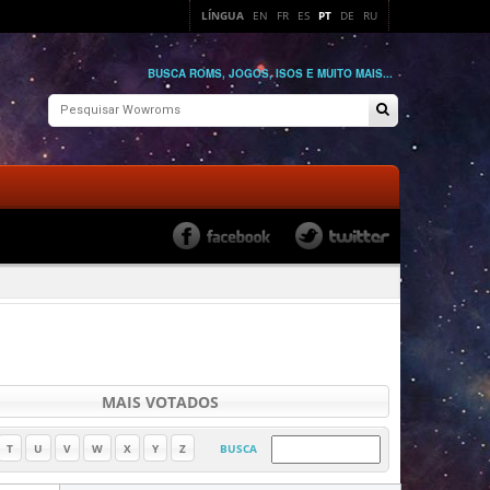
LÍNGUA
EN
FR
ES
PT
DE
RU
BUSCA ROMS, JOGOS, ISOS E MUITO MAIS...
MAIS VOTADOS
T
U
V
W
X
Y
Z
BUSCA