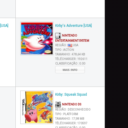
 [USA]
Kirby's Adventure [USA]
NINTENDO
ENTERTAINMENT SYSTEM
REGIÃO :
USA
TIPO :
ACTION
TAMANHO :
478,64 KB
TÉLÉCHARGER :
192611
CLASSIFICAÇÃO :
0.00
MAIS INFO
Kirby: Squeak Squad
NINTENDO DS
REGIÃO :
DESCONHECIDO
TIPO :
PLATFORM
TAMANHO :
17,98 MB
TÉLÉCHARGER :
170597
CLASSIFICAÇÃO :
0.00