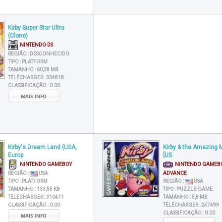
Kirby Super Star Ultra
(Clone)
NINTENDO DS
REGIÃO :
DESCONHECIDO
TIPO :
PLATFORM
TAMANHO :
60,38 MB
TÉLÉCHARGER :
334818
CLASSIFICAÇÃO :
0.00
MAIS INFO
Kirby's Dream Land (USA,
Kirby & the Amazing M
Europ
[US
NINTENDO GAMEBOY
NINTENDO GAMEB
REGIÃO :
USA
ADVANCE
TIPO :
PLATFORM
REGIÃO :
USA
TAMANHO :
133,55 KB
TIPO :
PUZZLE-GAME
TÉLÉCHARGER :
310471
TAMANHO :
5,8 MB
CLASSIFICAÇÃO :
0.00
TÉLÉCHARGER :
247499
CLASSIFICAÇÃO :
0.00
MAIS INFO