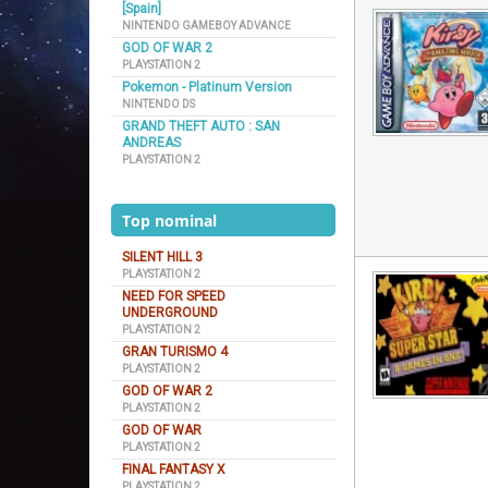
[Spain]
NINTENDO GAMEBOY ADVANCE
GOD OF WAR 2
PLAYSTATION 2
Pokemon - Platinum Version
NINTENDO DS
GRAND THEFT AUTO : SAN
ANDREAS
PLAYSTATION 2
Top nominal
SILENT HILL 3
PLAYSTATION 2
NEED FOR SPEED
UNDERGROUND
PLAYSTATION 2
GRAN TURISMO 4
PLAYSTATION 2
GOD OF WAR 2
PLAYSTATION 2
GOD OF WAR
PLAYSTATION 2
FINAL FANTASY X
PLAYSTATION 2