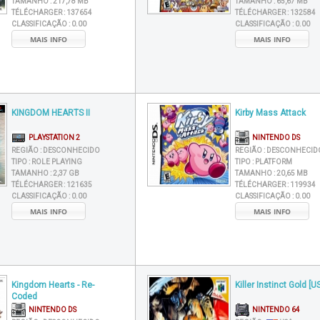
TAMANHO :
217,78 MB
TAMANHO :
65,67 MB
TÉLÉCHARGER :
137654
TÉLÉCHARGER :
132584
CLASSIFICAÇÃO :
0.00
CLASSIFICAÇÃO :
0.00
MAIS INFO
MAIS INFO
KINGDOM HEARTS II
Kirby Mass Attack
PLAYSTATION 2
NINTENDO DS
REGIÃO :
DESCONHECIDO
REGIÃO :
DESCONHECID
TIPO :
ROLE PLAYING
TIPO :
PLATFORM
TAMANHO :
2,37 GB
TAMANHO :
20,65 MB
TÉLÉCHARGER :
121635
TÉLÉCHARGER :
119934
CLASSIFICAÇÃO :
0.00
CLASSIFICAÇÃO :
0.00
MAIS INFO
MAIS INFO
Kingdom Hearts - Re-
Killer Instinct Gold [U
Coded
NINTENDO DS
NINTENDO 64