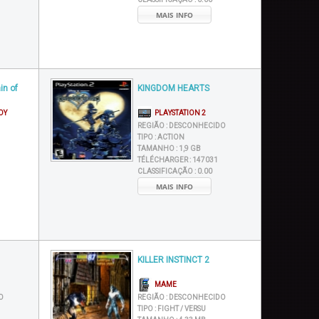
MAIS INFO
in of
KINGDOM HEARTS
OY
PLAYSTATION 2
REGIÃO :
DESCONHECIDO
TIPO :
ACTION
TAMANHO :
1,9 GB
TÉLÉCHARGER :
147031
CLASSIFICAÇÃO :
0.00
MAIS INFO
KILLER INSTINCT 2
MAME
O
REGIÃO :
DESCONHECIDO
TIPO :
FIGHT / VERSU