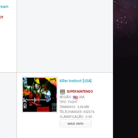
Dream
OY
Killer Instinct [USA]
SUPER NINTENDO
REGIÃO :
USA
TIPO :
FIGHT
TAMANHO :
3,06 MB
TÉLÉCHARGER :
402576
CLASSIFICAÇÃO :
0.00
MAIS INFO