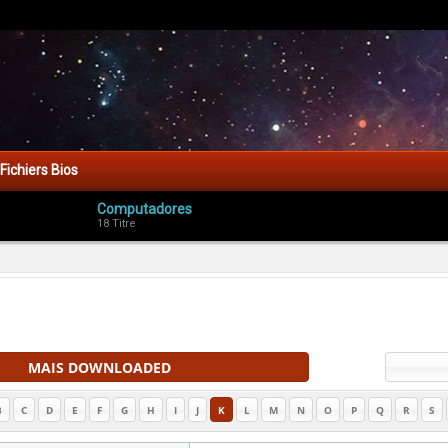
Fichiers Bios
Computadores
18 Titre
MAIS DOWNLOADED
B
C
D
E
F
G
H
I
J
K
L
M
N
O
P
Q
R
S