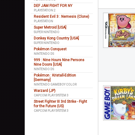
DEF JAM FIGHT FOR NY
PLAYSTATION 2
Resident Evil 3 : Nemesis (Clone)
PLAYSTATION
Super Metroid [USA]
SUPER NINTENDO
Donkey Kong Country [USA]
SUPER NINTENDO
Pokémon Conquest
NINTENDO DS
999 : Nine Hours Nine Persons
Nine Doors [USA]
NINTENDO DS
Pokémon : Kristall-Edition
[Germany]
NINTENDO GAMEBOY COLOR
Warzard (JP)
CAPCOM PLAY SYSTEM 3
Street Fighter III 3rd Strike - Fight
for the Future (US)
CAPCOM PLAY SYSTEM 3