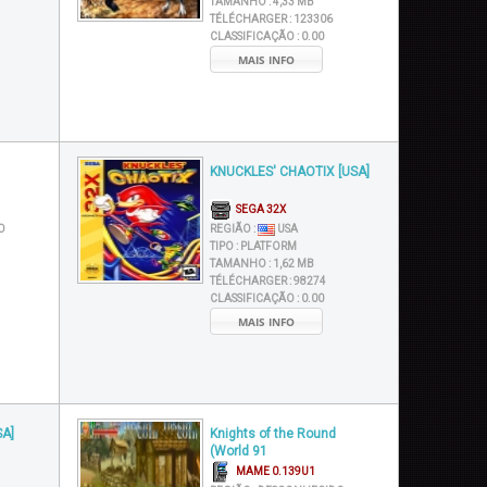
TAMANHO :
4,33 MB
TÉLÉCHARGER :
123306
CLASSIFICAÇÃO :
0.00
MAIS INFO
KNUCKLES' CHAOTIX [USA]
SEGA 32X
O
REGIÃO :
USA
TIPO :
PLATFORM
TAMANHO :
1,62 MB
TÉLÉCHARGER :
98274
CLASSIFICAÇÃO :
0.00
MAIS INFO
SA]
Knights of the Round
(World 91
MAME 0.139U1