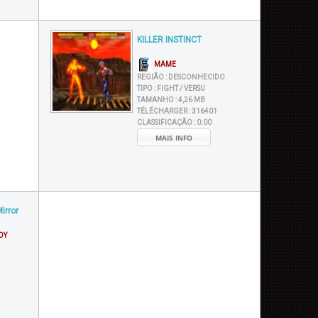
KILLER INSTINCT
MAME
REGIÃO :
DESCONHECIDO
TIPO :
FIGHT / VERSU
TAMANHO :
4,26 MB
TÉLÉCHARGER :
316401
CLASSIFICAÇÃO :
0.00
MAIS INFO
irror
OY