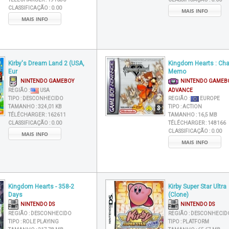
CLASSIFICAÇÃO :
0.00
MAIS INFO
MAIS INFO
Kirby's Dream Land 2 (USA,
Kingdom Hearts : Cha
Eur
Memo
NINTENDO GAMEBOY
NINTENDO GAMEB
REGIÃO :
USA
ADVANCE
TIPO :
DESCONHECIDO
REGIÃO :
EUROPE
TAMANHO :
324,01 KB
TIPO :
ACTION
TÉLÉCHARGER :
162611
TAMANHO :
16,5 MB
CLASSIFICAÇÃO :
0.00
TÉLÉCHARGER :
148166
CLASSIFICAÇÃO :
0.00
MAIS INFO
MAIS INFO
Kingdom Hearts - 358-2
Kirby Super Star Ultra
Days
(Clone)
NINTENDO DS
NINTENDO DS
REGIÃO :
DESCONHECIDO
REGIÃO :
DESCONHECID
TIPO :
ROLE PLAYING
TIPO :
PLATFORM