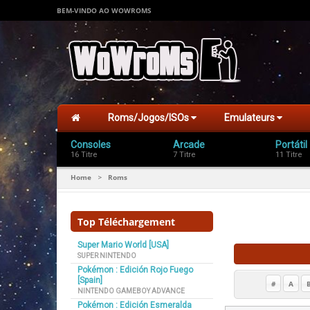
BEM-VINDO AO WOWROMS
Roms/Jogos/ISOs
Emulateurs
Consoles
Arcade
Portátil
16 Titre
7 Titre
11 Titre
Home
Roms
>
Top Téléchargement
Super Mario World [USA]
SUPER NINTENDO
Pokémon : Edición Rojo Fuego
[Spain]
#
A
NINTENDO GAMEBOY ADVANCE
Pokémon : Edición Esmeralda