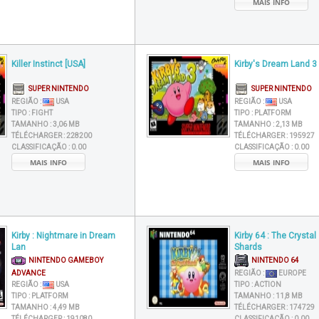
MAIS INFO
Killer Instinct [USA]
Kirby's Dream Land 3
SUPER NINTENDO
SUPER NINTENDO
REGIÃO :
USA
REGIÃO :
USA
TIPO :
FIGHT
TIPO :
PLATFORM
TAMANHO :
3,06 MB
TAMANHO :
2,13 MB
TÉLÉCHARGER :
228200
TÉLÉCHARGER :
195927
CLASSIFICAÇÃO :
0.00
CLASSIFICAÇÃO :
0.00
MAIS INFO
MAIS INFO
Kirby : Nightmare in Dream
Kirby 64 : The Crystal
Lan
Shards
NINTENDO GAMEBOY
NINTENDO 64
ADVANCE
REGIÃO :
EUROPE
REGIÃO :
USA
TIPO :
ACTION
TIPO :
PLATFORM
TAMANHO :
11,8 MB
TAMANHO :
4,49 MB
TÉLÉCHARGER :
174729
TÉLÉCHARGER :
191080
CLASSIFICAÇÃO :
0.00