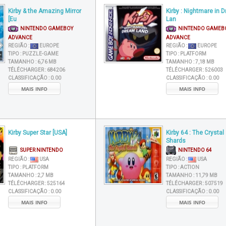
Kirby & the Amazing Mirror
Kirby : Nightmare in 
[Eu
Lan
NINTENDO GAMEBOY
NINTENDO GAMEB
ADVANCE
ADVANCE
REGIÃO :
EUROPE
REGIÃO :
EUROPE
TIPO :
PUZZLE-GAME
TIPO :
PLATFORM
TAMANHO :
6,76 MB
TAMANHO :
7,18 MB
TÉLÉCHARGER :
684206
TÉLÉCHARGER :
526003
CLASSIFICAÇÃO :
0.00
CLASSIFICAÇÃO :
0.00
MAIS INFO
MAIS INFO
Kirby Super Star [USA]
Kirby 64 : The Crystal
Shards
SUPER NINTENDO
NINTENDO 64
REGIÃO :
USA
REGIÃO :
USA
TIPO :
PLATFORM
TIPO :
ACTION
TAMANHO :
2,7 MB
TAMANHO :
11,79 MB
TÉLÉCHARGER :
525164
TÉLÉCHARGER :
507519
CLASSIFICAÇÃO :
0.00
CLASSIFICAÇÃO :
0.00
MAIS INFO
MAIS INFO