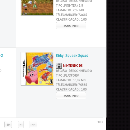
REGIÃO :
DESCONHECIDO
TIPO :
FIGHTER / 2.5
TAMANHO :
2,17 MB
TÉLÉCHARGER :
73615
CLASSIFICAÇÃO :
0.00
MAIS INFO
-2
Kirby: Squeak Squad
NINTENDO DS
O
REGIÃO :
DESCONHECIDO
TIPO :
PLATFORM
TAMANHO :
13,37 MB
TÉLÉCHARGER :
70885
CLASSIFICAÇÃO :
0.00
MAIS INFO
TOP
10
>
>>