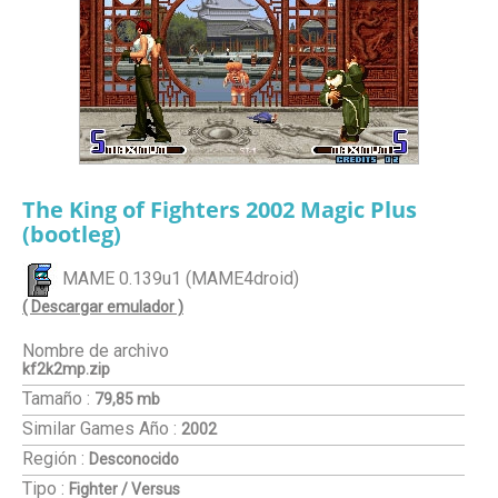
The King of Fighters 2002 Magic Plus
(bootleg)
MAME 0.139u1 (MAME4droid)
( Descargar emulador )
Nombre de archivo
kf2k2mp.zip
Tamaño :
79,85 mb
Similar Games
Año :
2002
Región :
Desconocido
Tipo :
Fighter / Versus