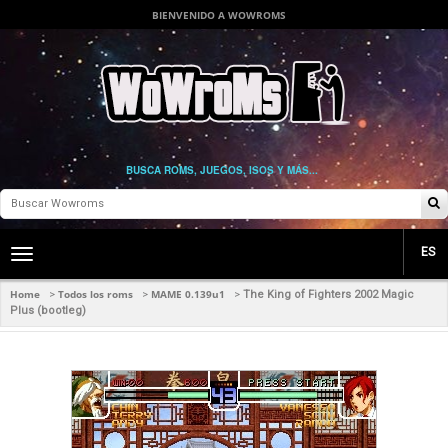
BIENVENIDO A WOWROMS
BUSCA ROMS, JUEGOS, ISOS Y MÁS...
ES
Toggle
main
navigation
Home
Todos los roms
MAME 0.139u1
>
>
>
The King of Fighters 2002 Magic
Plus (bootleg)