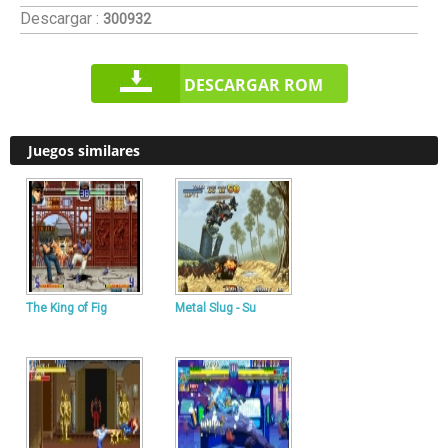
Descargar :
300932
DESCARGAR ROM
Juegos similares
The King of Fig
Metal Slug - Su