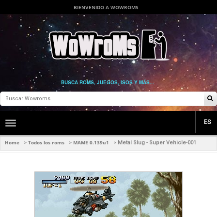
BIENVENIDO A WOWROMS
BUSCA ROMS, JUEGOS, ISOS Y MÁS...
ES
Toggle
main
navigation
Home
Todos los roms
MAME 0.139u1
>
>
>
Metal Slug - Super Vehicle-001