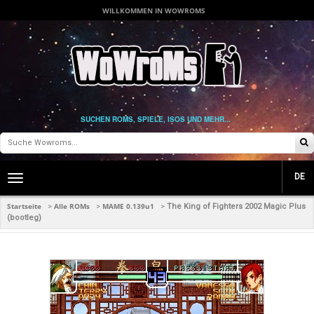
WILLKOMMEN IN WOWROMS
SUCHEN ROMS, SPIELE, ISOS UND MEHR...
DE
Toggle
main
navigation
Startseite
Alle ROMs
MAME 0.139u1
>
>
>
The King of Fighters 2002 Magic Plus
(bootleg)