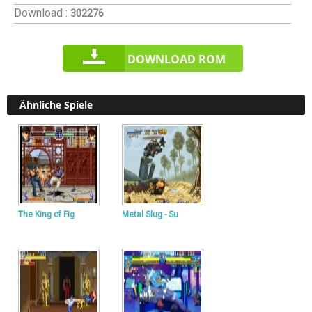
Download :
302276
DOWNLOAD ROM
Ähnliche Spiele
The King of Fig
Metal Slug - Su