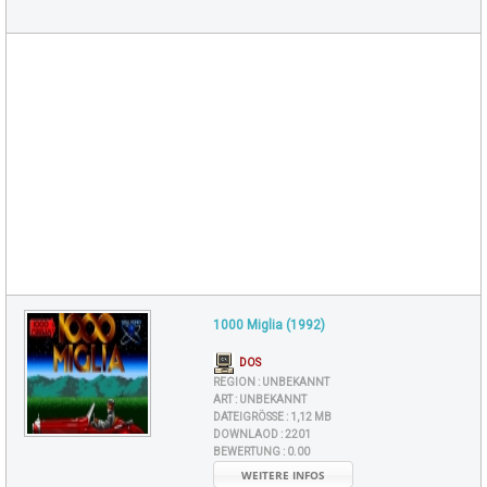
1000 Miglia (1992)
DOS
REGION :
UNBEKANNT
ART :
UNBEKANNT
DATEIGRÖSSE :
1,12 MB
DOWNLAOD :
2201
BEWERTUNG :
0.00
WEITERE INFOS