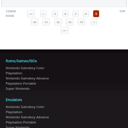
155806
TOP
<<
<
5
6
7
8
9
ROMS
10
11
12
13
14
>
>>
Roms/Games/ISOs
Nintendo Gameboy Color
Playstation
Nintendo Gameboy Advance
Playstation Portable
Super Nintendo
Emulators
Nintendo Gameboy Color
Playstation
Nintendo Gameboy Advance
Playstation Portable
Super Nintendo