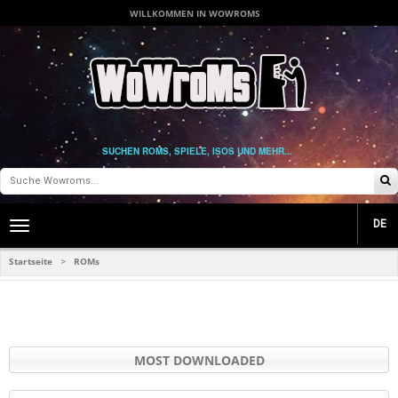
WILLKOMMEN IN WOWROMS
SUCHEN ROMS, SPIELE, ISOS UND MEHR...
DE
Toggle
main
navigation
Startseite
ROMs
>
MOST DOWNLOADED