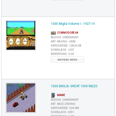
1000 Miglia Volume I - 1927-19
COMMODORE 64
REGION :
UNBEKANNT
ART :
RACING - CARS
DATEIGRÖSSE :
128,94 KB
DOWNLAOD :
1307
BEWERTUNG :
0.00
WEITERE INFOS
1000 MIGLIA: GREAT 1000 MILES
MAME
REGION :
UNBEKANNT
ART :
RACE, DRIVING
DATEIGRÖSSE :
3,95 MB
DOWNLAOD :
3391