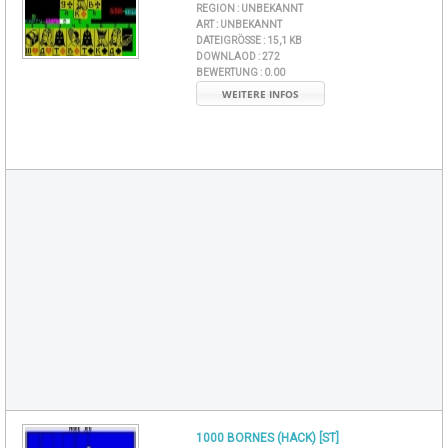
REGION :
UNBEKANNT
ART :
UNBEKANNT
DATEIGRÖSSE :
15,1 KB
DOWNLAOD :
272
BEWERTUNG :
0.00
WEITERE INFOS
1000 BORNES (HACK) [ST]