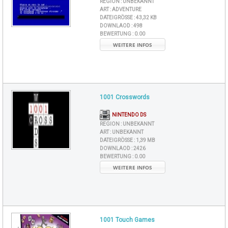
REGION :
UNBEKANNT
ART :
ADVENTURE
DATEIGRÖSSE :
43,32 KB
DOWNLAOD :
498
BEWERTUNG :
0.00
WEITERE INFOS
1001 Crosswords
NINTENDO DS
REGION :
UNBEKANNT
ART :
UNBEKANNT
DATEIGRÖSSE :
1,39 MB
DOWNLAOD :
2426
BEWERTUNG :
0.00
WEITERE INFOS
1001 Touch Games