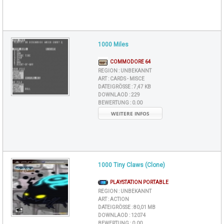
1000 Miles
COMMODORE 64
REGION :
UNBEKANNT
ART :
CARDS - MISCE
DATEIGRÖSSE :
7,47 KB
DOWNLAOD :
229
BEWERTUNG :
0.00
WEITERE INFOS
1000 Tiny Claws (Clone)
PLAYSTATION PORTABLE
REGION :
UNBEKANNT
ART :
ACTION
DATEIGRÖSSE :
80,01 MB
DOWNLAOD :
12074
BEWERTUNG :
0.00