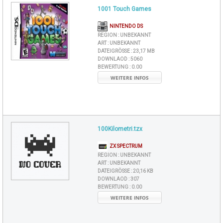
1001 Touch Games
NINTENDO DS
REGION :
UNBEKANNT
ART :
UNBEKANNT
DATEIGRÖSSE :
23,17 MB
DOWNLAOD :
5060
BEWERTUNG :
0.00
WEITERE INFOS
100Kilometri.tzx
ZX SPECTRUM
REGION :
UNBEKANNT
ART :
UNBEKANNT
DATEIGRÖSSE :
20,16 KB
DOWNLAOD :
307
BEWERTUNG :
0.00
WEITERE INFOS