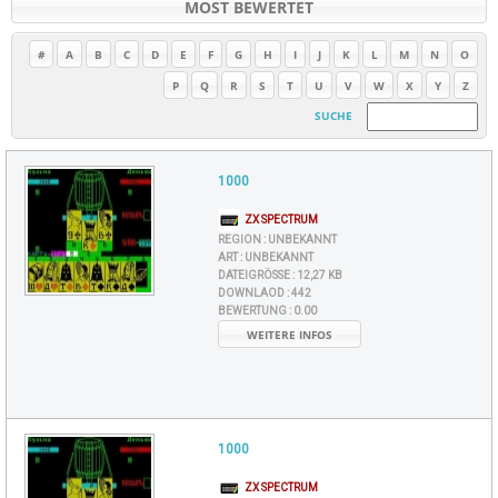
MOST BEWERTET
#
A
B
C
D
E
F
G
H
I
J
K
L
M
N
O
P
Q
R
S
T
U
V
W
X
Y
Z
SUCHE
1000
ZX SPECTRUM
REGION :
UNBEKANNT
ART :
UNBEKANNT
DATEIGRÖSSE :
12,27 KB
DOWNLAOD :
442
BEWERTUNG :
0.00
WEITERE INFOS
1000
ZX SPECTRUM