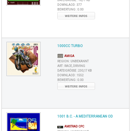
DATEIGRÖSSE :
16,77 KB
DOWNLAOD :
377
BEWERTUNG :
0.00
WEITERE INFOS
1000CC TURBO
AMIGA
REGION :
UNBEKANNT
ART :
RACE, DRIVING
DATEIGRÖSSE :
230,17 KB
DOWNLAOD :
1552
BEWERTUNG :
0.00
WEITERE INFOS
1001 B.C. - A MEDITERRANEAN OD
AMSTRAD CPC