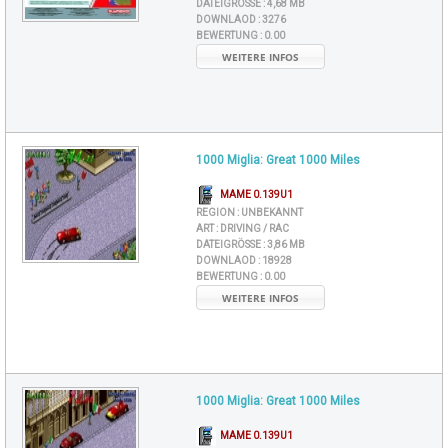
DATEIGRÖSSE :
4,68 MB
DOWNLAOD :
3276
BEWERTUNG :
0.00
WEITERE INFOS
1000 Miglia: Great 1000 Miles
MAME 0.139U1
REGION :
UNBEKANNT
ART :
DRIVING / RAC
DATEIGRÖSSE :
3,86 MB
DOWNLAOD :
18928
BEWERTUNG :
0.00
WEITERE INFOS
1000 Miglia: Great 1000 Miles
MAME 0.139U1