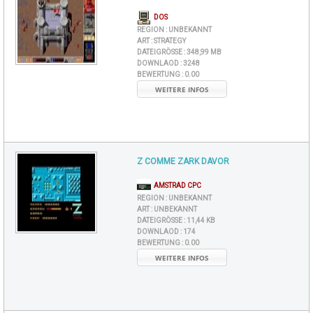
DOS
REGION :
UNBEKANNT
ART :
STRATEGY
DATEIGRÖSSE :
348,99 MB
DOWNLAOD :
3248
BEWERTUNG :
0.00
WEITERE INFOS
Z COMME ZARK DAVOR
AMSTRAD CPC
REGION :
UNBEKANNT
ART :
UNBEKANNT
DATEIGRÖSSE :
11,44 KB
DOWNLAOD :
174
BEWERTUNG :
0.00
WEITERE INFOS