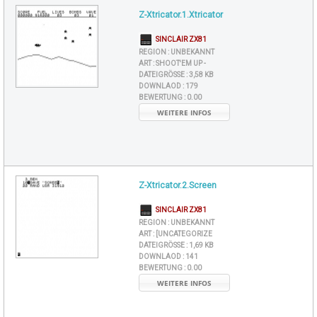
Z-Xtricator.1.Xtricator
SINCLAIR ZX81
REGION :
UNBEKANNT
ART :
SHOOT'EM UP -
DATEIGRÖSSE :
3,58 KB
DOWNLAOD :
179
BEWERTUNG :
0.00
WEITERE INFOS
Z-Xtricator.2.Screen
SINCLAIR ZX81
REGION :
UNBEKANNT
ART :
[UNCATEGORIZE
DATEIGRÖSSE :
1,69 KB
DOWNLAOD :
141
BEWERTUNG :
0.00
WEITERE INFOS