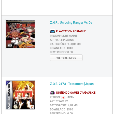
Z.H.P. : Unlosing Ranger Vs Da
PLAYSTATION PORTABLE
REGION :
UNBEKANNT
ART :
ROLE PLAYING
DATEIGRÖSSE :
400,08 MB
DOWNLAOD :
4840
BEWERTUNG :
0.00
WEITERE INFOS
Z.O.E. 2173 : Testament [Japan
NINTENDO GAMEBOY ADVANCE
REGION :
JAPAN
ART :
STRATEGY
DATEIGRÖSSE :
4,09 MB
DOWNLAOD :
2540
BEWERTUNG :
0.00