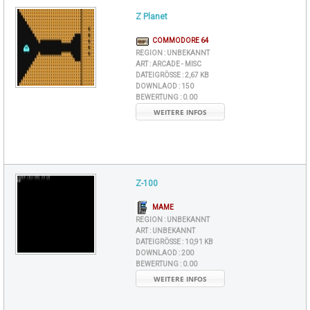
Z Planet
COMMODORE 64
REGION :
UNBEKANNT
ART :
ARCADE - MISC
DATEIGRÖSSE :
2,67 KB
DOWNLAOD :
150
BEWERTUNG :
0.00
WEITERE INFOS
Z-100
MAME
REGION :
UNBEKANNT
ART :
UNBEKANNT
DATEIGRÖSSE :
10,91 KB
DOWNLAOD :
200
BEWERTUNG :
0.00
WEITERE INFOS