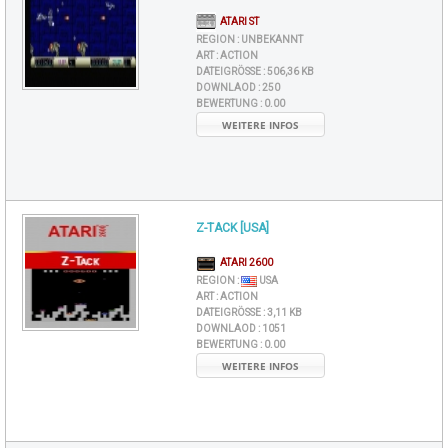
ATARI ST
REGION :
UNBEKANNT
ART :
ACTION
DATEIGRÖSSE :
506,36 KB
DOWNLAOD :
250
BEWERTUNG :
0.00
WEITERE INFOS
Z-TACK [USA]
ATARI 2600
REGION :
USA
ART :
ACTION
DATEIGRÖSSE :
3,11 KB
DOWNLAOD :
1051
BEWERTUNG :
0.00
WEITERE INFOS