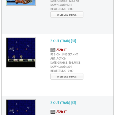
DATEIGRÖSSE :
123,6 KB
DOWNLAOD :
514
BEWERTUNG :
0.00
WEITERE INFOS
Z-OUT (TRAD) [ST]
ATARI ST
REGION :
UNBEKANNT
ART :
ACTION
DATEIGRÖSSE :
495,75 KB
DOWNLAOD :
204
BEWERTUNG :
0.00
WEITERE INFOS
Z-OUT (TRAD) [ST]
ATARI ST