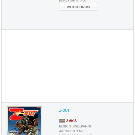
BEWERTUNG :
0.00
WEITERE INFOS
Z-OUT
AMIGA
REGION :
UNBEKANNT
ART :
SHOOT'EM UP