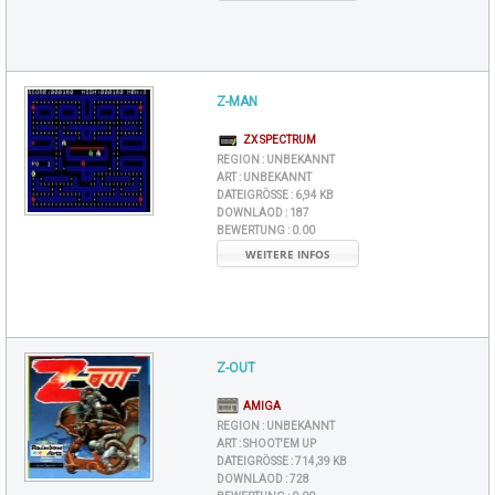
Z-MAN
ZX SPECTRUM
REGION :
UNBEKANNT
ART :
UNBEKANNT
DATEIGRÖSSE :
6,94 KB
DOWNLAOD :
187
BEWERTUNG :
0.00
WEITERE INFOS
Z-OUT
AMIGA
REGION :
UNBEKANNT
ART :
SHOOT'EM UP
DATEIGRÖSSE :
714,39 KB
DOWNLAOD :
728