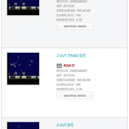
REGION :
UNBEKANNT
ART :
ACTION
DATEIGRÖSSE :
495,64 KB
DOWNLAOD :
146
BEWERTUNG :
0.00
WEITERE INFOS
Z-OUT (TRAD) [ST]
ATARI ST
REGION :
UNBEKANNT
ART :
ACTION
DATEIGRÖSSE :
595,98 KB
DOWNLAOD :
184
BEWERTUNG :
0.00
WEITERE INFOS
Z-OUT [ST]