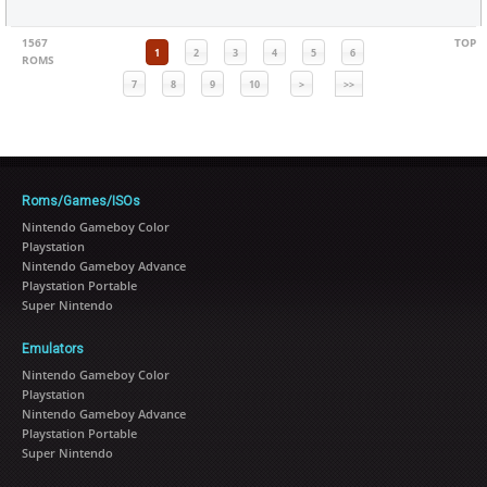
1567
TOP
1
2
3
4
5
6
ROMS
7
8
9
10
>
>>
Roms/Games/ISOs
Nintendo Gameboy Color
Playstation
Nintendo Gameboy Advance
Playstation Portable
Super Nintendo
Emulators
Nintendo Gameboy Color
Playstation
Nintendo Gameboy Advance
Playstation Portable
Super Nintendo