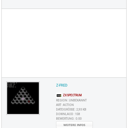
Z-FRED
ZX SPECTRUM
REGION :
UNBEKANNT
ART :
ACTION
DATEIGRÖSSE :
2,93 KB
DOWNLAOD :
158
BEWERTUNG :
0.00
WEITERE INFOS