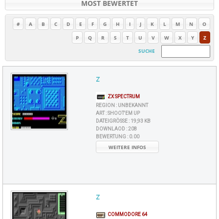
MOST BEWERTET
#
A
B
C
D
E
F
G
H
I
J
K
L
M
N
O
P
Q
R
S
T
U
V
W
X
Y
Z
SUCHE
Z
ZX SPECTRUM
REGION :
UNBEKANNT
ART :
SHOOT'EM UP
DATEIGRÖSSE :
19,93 KB
DOWNLAOD :
208
BEWERTUNG :
0.00
WEITERE INFOS
Z
COMMODORE 64