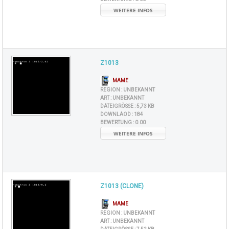
WEITERE INFOS
Z1013
MAME
REGION :
UNBEKANNT
ART :
UNBEKANNT
DATEIGRÖSSE :
5,73 KB
DOWNLAOD :
184
BEWERTUNG :
0.00
WEITERE INFOS
Z1013 (CLONE)
MAME
REGION :
UNBEKANNT
ART :
UNBEKANNT