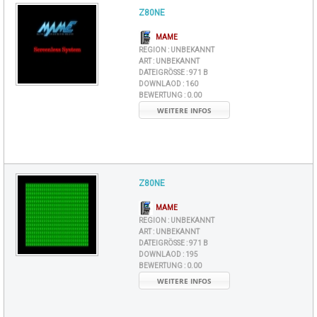
Z80NE
MAME
REGION :
UNBEKANNT
ART :
UNBEKANNT
DATEIGRÖSSE :
971 B
DOWNLAOD :
160
BEWERTUNG :
0.00
WEITERE INFOS
Z80NE
MAME
REGION :
UNBEKANNT
ART :
UNBEKANNT
DATEIGRÖSSE :
971 B
DOWNLAOD :
195
BEWERTUNG :
0.00
WEITERE INFOS