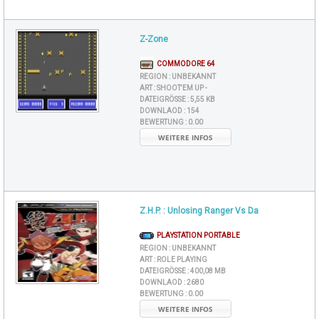
Z-Zone
COMMODORE 64
REGION :
UNBEKANNT
ART :
SHOOT'EM UP -
DATEIGRÖSSE :
5,55 KB
DOWNLAOD :
154
BEWERTUNG :
0.00
WEITERE INFOS
Z.H.P. : Unlosing Ranger Vs Da
PLAYSTATION PORTABLE
REGION :
UNBEKANNT
ART :
ROLE PLAYING
DATEIGRÖSSE :
400,08 MB
DOWNLAOD :
2680
BEWERTUNG :
0.00
WEITERE INFOS