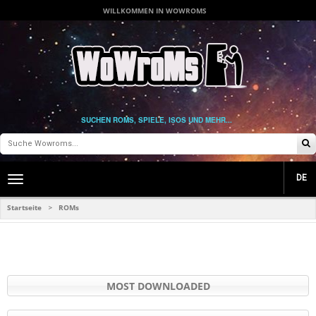
WILLKOMMEN IN WOWROMS
SUCHEN ROMS, SPIELE, ISOS UND MEHR...
DE
Toggle
main
navigation
Startseite
ROMs
>
MOST DOWNLOADED