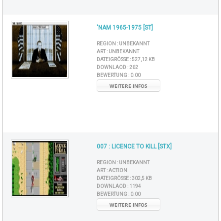
'NAM 1965-1975 [ST]
REGION :
UNBEKANNT
ART :
UNBEKANNT
DATEIGRÖSSE :
527,12 KB
DOWNLAOD :
262
BEWERTUNG :
0.00
WEITERE INFOS
007 : LICENCE TO KILL [STX]
REGION :
UNBEKANNT
ART :
ACTION
DATEIGRÖSSE :
302,5 KB
DOWNLAOD :
1194
BEWERTUNG :
0.00
WEITERE INFOS