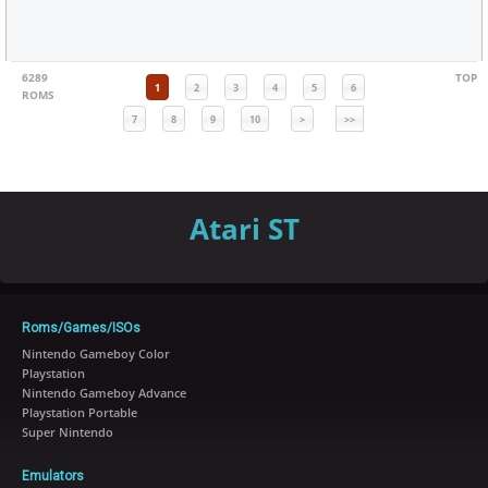
6289
TOP
1
2
3
4
5
6
ROMS
7
8
9
10
>
>>
Atari ST
Roms/Games/ISOs
Nintendo Gameboy Color
Playstation
Nintendo Gameboy Advance
Playstation Portable
Super Nintendo
Emulators