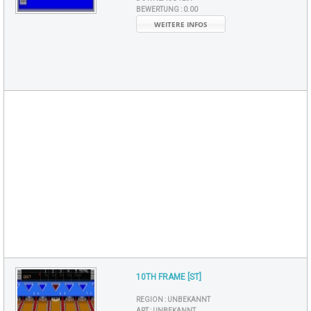
BEWERTUNG :
0.00
WEITERE INFOS
10TH FRAME [ST]
REGION :
UNBEKANNT
ART :
UNBEKANNT