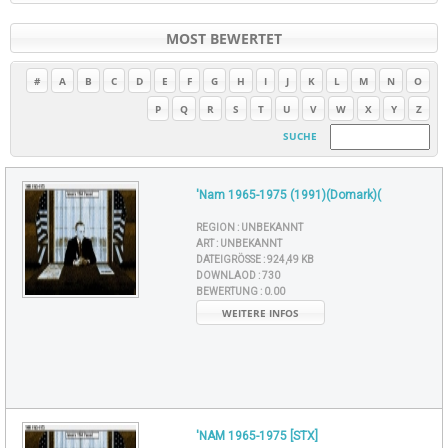
MOST BEWERTET
#
A
B
C
D
E
F
G
H
I
J
K
L
M
N
O
P
Q
R
S
T
U
V
W
X
Y
Z
SUCHE
'Nam 1965-1975 (1991)(Domark)(
REGION :
UNBEKANNT
ART :
UNBEKANNT
DATEIGRÖSSE :
924,49 KB
DOWNLAOD :
730
BEWERTUNG :
0.00
WEITERE INFOS
'NAM 1965-1975 [STX]