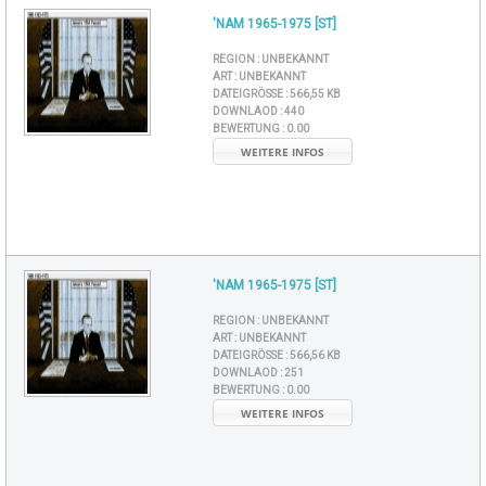
'NAM 1965-1975 [ST]
REGION :
UNBEKANNT
ART :
UNBEKANNT
DATEIGRÖSSE :
566,55 KB
DOWNLAOD :
440
BEWERTUNG :
0.00
WEITERE INFOS
'NAM 1965-1975 [ST]
REGION :
UNBEKANNT
ART :
UNBEKANNT
DATEIGRÖSSE :
566,56 KB
DOWNLAOD :
251
BEWERTUNG :
0.00
WEITERE INFOS