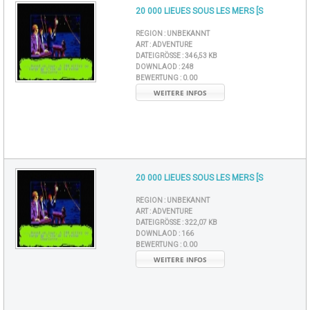
20 000 LIEUES SOUS LES MERS [S
REGION :
UNBEKANNT
ART :
ADVENTURE
DATEIGRÖSSE :
346,53 KB
DOWNLAOD :
248
BEWERTUNG :
0.00
WEITERE INFOS
20 000 LIEUES SOUS LES MERS [S
REGION :
UNBEKANNT
ART :
ADVENTURE
DATEIGRÖSSE :
322,07 KB
DOWNLAOD :
166
BEWERTUNG :
0.00
WEITERE INFOS