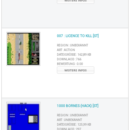
WEITERE INFOS
007 : LICENCE TO KILL [ST]
REGION :
UNBEKANNT
ART :
ACTION
DATEIGRÖSSE :
162,89 KB
DOWNLAOD :
766
BEWERTUNG :
0.00
WEITERE INFOS
1000 BORNES (HACK) [ST]
REGION :
UNBEKANNT
ART :
UNBEKANNT
DATEIGRÖSSE :
125,99 KB
DOWNLAOD :
297