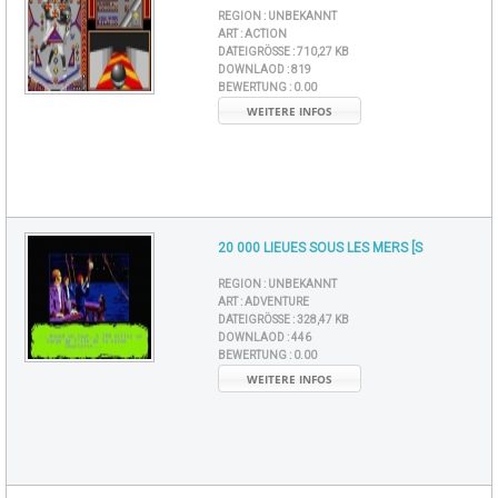
REGION :
UNBEKANNT
ART :
ACTION
DATEIGRÖSSE :
710,27 KB
DOWNLAOD :
819
BEWERTUNG :
0.00
WEITERE INFOS
20 000 LIEUES SOUS LES MERS [S
REGION :
UNBEKANNT
ART :
ADVENTURE
DATEIGRÖSSE :
328,47 KB
DOWNLAOD :
446
BEWERTUNG :
0.00
WEITERE INFOS