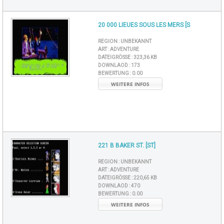
20 000 LIEUES SOUS LES MERS [S
REGION :
UNBEKANNT
ART :
ADVENTURE
DATEIGRÖSSE :
323,36 KB
DOWNLAOD :
173
BEWERTUNG :
0.00
WEITERE INFOS
221 B BAKER ST. [ST]
REGION :
UNBEKANNT
ART :
ADVENTURE
DATEIGRÖSSE :
220,65 KB
DOWNLAOD :
470
BEWERTUNG :
0.00
WEITERE INFOS