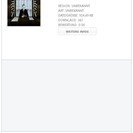
REGION :
UNBEKANNT
ART :
UNBEKANNT
DATEIGRÖSSE :
924,49 KB
DOWNLAOD :
367
BEWERTUNG :
0.00
WEITERE INFOS