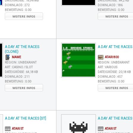
DATEIGRÖSSE :
18,96 MB
DATEIGRÖSSE :
64,2 KB
DOWNLAOD :
272
DOWNLAOD :
186
BEWERTUNG :
0.00
BEWERTUNG :
0.00
WEITERE INFOS
WEITERE INFOS
A DAY AT THE RACES
A DAY AT THE RACES 
(CLONE)
MAME
ATARI 800
REGION :
UNBEKANNT
REGION :
UNBEKANNT
ART :
CASINO / SLOT
ART :
VARIOUS
DATEIGRÖSSE :
64,18 KB
DATEIGRÖSSE :
20,18 KB
DOWNLAOD :
211
DOWNLAOD :
457
BEWERTUNG :
0.00
BEWERTUNG :
0.00
WEITERE INFOS
WEITERE INFOS
A DAY AT THE RACES [ST]
A DAY AT THE RACES 
ATARI ST
ATARI ST