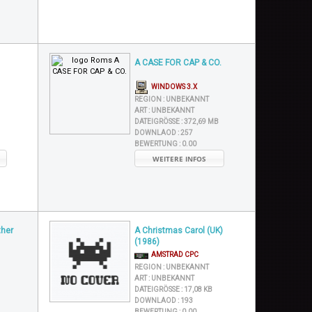
A CASE FOR CAP & CO.
WINDOWS 3.X
REGION :
UNBEKANNT
ART :
UNBEKANNT
DATEIGRÖSSE :
372,69 MB
DOWNLAOD :
257
BEWERTUNG :
0.00
WEITERE INFOS
ther
A Christmas Carol (UK)
(1986)
AMSTRAD CPC
REGION :
UNBEKANNT
ART :
UNBEKANNT
DATEIGRÖSSE :
17,08 KB
DOWNLAOD :
193
BEWERTUNG :
0.00