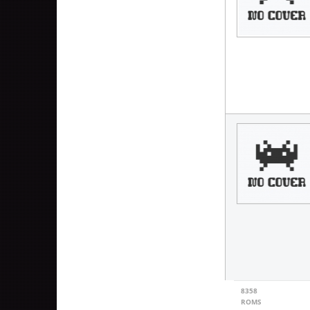
8358
ROMS