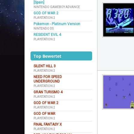
[Spain]
NINTENDO GAMEBOY ADVANCE
GOD OF WAR 2
PLAYSTATION 2
Pokemon - Platinum Version
NINTENDO DS
RESIDENT EVIL 4
PLAYSTATION 2
Top Bewertet
SILENT HILL 3
PLAYSTATION 2
NEED FOR SPEED
UNDERGROUND
PLAYSTATION 2
GRAN TURISMO 4
PLAYSTATION 2
GOD OF WAR 2
PLAYSTATION 2
GOD OF WAR
PLAYSTATION 2
FINAL FANTASY X
PLAYSTATION 2