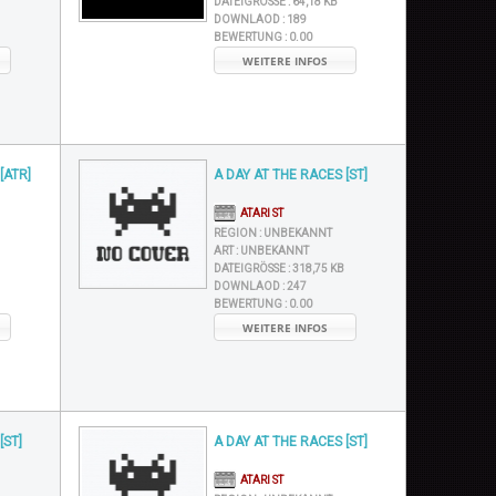
DATEIGRÖSSE :
64,18 KB
DOWNLAOD :
189
BEWERTUNG :
0.00
WEITERE INFOS
[ATR]
A DAY AT THE RACES [ST]
ATARI ST
REGION :
UNBEKANNT
ART :
UNBEKANNT
DATEIGRÖSSE :
318,75 KB
DOWNLAOD :
247
BEWERTUNG :
0.00
WEITERE INFOS
[ST]
A DAY AT THE RACES [ST]
ATARI ST