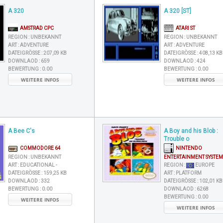
A 320
A 320 [ST]
AMSTRAD CPC
ATARI ST
REGION :
UNBEKANNT
REGION :
UNBEKANNT
ART :
ADVENTURE
ART :
ADVENTURE
DATEIGRÖSSE :
207,09 KB
DATEIGRÖSSE :
408,13 KB
DOWNLAOD :
659
DOWNLAOD :
424
BEWERTUNG :
0.00
BEWERTUNG :
0.00
WEITERE INFOS
WEITERE INFOS
A Bee C's
A Boy and his Blob :
Trouble o
COMMODORE 64
NINTENDO
REGION :
UNBEKANNT
ENTERTAINMENT SYSTEM
ART :
EDUCATIONAL -
REGION :
EUROPE
DATEIGRÖSSE :
159,25 KB
ART :
PLATFORM
DOWNLAOD :
332
DATEIGRÖSSE :
102,01 KB
BEWERTUNG :
0.00
DOWNLAOD :
6268
BEWERTUNG :
0.00
WEITERE INFOS
WEITERE INFOS