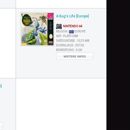
A Bug's Life [Europe]
NINTENDO 64
REGION :
EUROPE
ART :
PLATFORM
DATEIGRÖSSE :
10,75 MB
DOWNLAOD :
29736
BEWERTUNG :
0.00
WEITERE INFOS
]