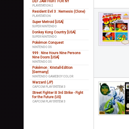
DEF JAM FIGHT FOR NY
PLAYSTATION 2
Resident Evil 3 : Nemesis (Clone)
PLAYSTATION
Super Metroid [USA]
SUPER NINTENDO
Donkey Kong Country [USA]
SUPER NINTENDO
Pokémon Conquest
NINTENDO DS
999 : Nine Hours Nine Persons
Nine Doors [USA]
NINTENDO DS
Pokémon : Kristall-Edition
[Germany]
NINTENDO GAMEBOY COLOR
Warzard (JP)
CAPCOM PLAY SYSTEM 3
Street Fighter III 3rd Strike - Fight
for the Future (US)
CAPCOM PLAY SYSTEM 3