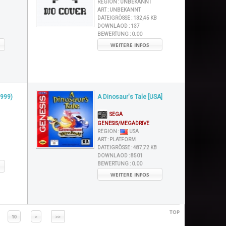
REGION :
UNBEKANNT
ART :
UNBEKANNT
DATEIGRÖSSE :
132,45 KB
DOWNLAOD :
137
BEWERTUNG :
0.00
WEITERE INFOS
1999)
A Dinosaur's Tale [USA]
SEGA
GENESIS/MEGADRIVE
REGION :
USA
ART :
PLATFORM
DATEIGRÖSSE :
487,72 KB
DOWNLAOD :
8501
BEWERTUNG :
0.00
WEITERE INFOS
TOP
10
>
>>