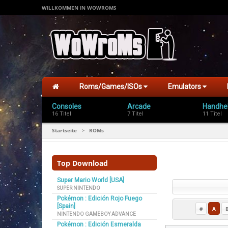
WILLKOMMEN IN WOWROMS
Roms/Games/ISOs
Emulators
Consoles
Arcade
Handhe
16 Titel
7 Titel
11 Titel
Startseite
ROMs
>
Top Download
Super Mario World [USA]
SUPER NINTENDO
Pokémon : Edición Rojo Fuego
[Spain]
#
A
NINTENDO GAMEBOY ADVANCE
Pokémon : Edición Esmeralda