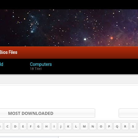
Bios Files
ld
Computers
18 Titel
MOST DOWNLOADED
B
C
D
E
F
G
H
I
J
K
L
M
N
O
P
Q
R
S