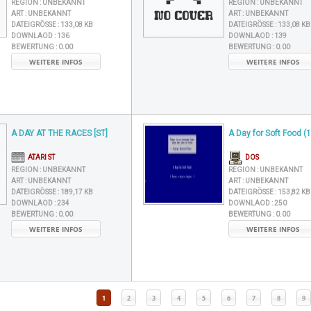
REGION :
UNBEKANNT
REGION :
UNBEKANNT
ART :
UNBEKANNT
ART :
UNBEKANNT
DATEIGRÖSSE :
133,08 KB
DATEIGRÖSSE :
133,08 KB
DOWNLAOD :
136
DOWNLAOD :
139
BEWERTUNG :
0.00
BEWERTUNG :
0.00
WEITERE INFOS
WEITERE INFOS
A DAY AT THE RACES [ST]
A Day for Soft Food (
ATARI ST
DOS
REGION :
UNBEKANNT
REGION :
UNBEKANNT
ART :
UNBEKANNT
ART :
UNBEKANNT
DATEIGRÖSSE :
189,17 KB
DATEIGRÖSSE :
153,82 KB
DOWNLAOD :
234
DOWNLAOD :
250
BEWERTUNG :
0.00
BEWERTUNG :
0.00
WEITERE INFOS
WEITERE INFOS
1
2
3
4
5
6
7
8
9