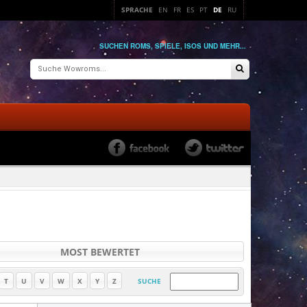
SPRACHE
EN
FR
ES
PT
DE
RU
SUCHEN ROMS, SPIELE, ISOS UND MEHR...
MOST BEWERTET
T
U
V
W
X
Y
Z
SUCHE