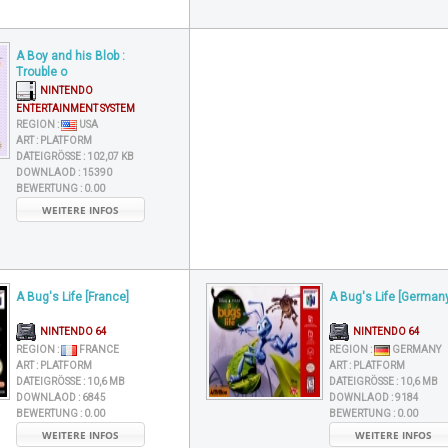
A Boy and his Blob :
Trouble o
NINTENDO
ENTERTAINMENT SYSTEM
REGION :
USA
ART :
PLATFORM
DATEIGRÖSSE :
102,07 KB
DOWNLAOD :
15390
BEWERTUNG :
0.00
WEITERE INFOS
A Bug's Life [France]
A Bug's Life [Germany
NINTENDO 64
NINTENDO 64
REGION :
FRANCE
REGION :
GERMANY
ART :
PLATFORM
ART :
PLATFORM
DATEIGRÖSSE :
10,6 MB
DATEIGRÖSSE :
10,6 MB
DOWNLAOD :
6845
DOWNLAOD :
9184
BEWERTUNG :
0.00
BEWERTUNG :
0.00
WEITERE INFOS
WEITERE INFOS