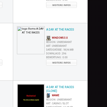
WEITERE INFOS
A DAY AT THE RACES
WINDOWS 3.X
REGION :
UNBEKANNT
ART :
UNBEKANNT
DATEIGRÖSSE :
18,96 MB
DOWNLAOD :
296
BEWERTUNG :
0.00
WEITERE INFOS
A DAY AT THE RACES
(CLONE)
MAME
REGION :
UNBEKANNT
ART :
CASINO / SLOT