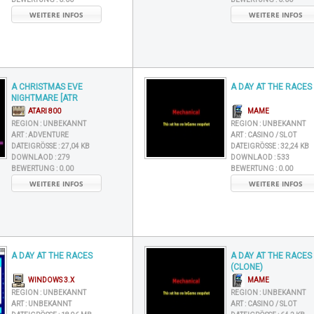
WEITERE INFOS
WEITERE INFOS
A CHRISTMAS EVE
A DAY AT THE RACES
NIGHTMARE [ATR
ATARI 800
MAME
REGION :
UNBEKANNT
REGION :
UNBEKANNT
ART :
ADVENTURE
ART :
CASINO / SLOT
DATEIGRÖSSE :
27,04 KB
DATEIGRÖSSE :
32,24 KB
DOWNLAOD :
279
DOWNLAOD :
533
BEWERTUNG :
0.00
BEWERTUNG :
0.00
WEITERE INFOS
WEITERE INFOS
A DAY AT THE RACES
A DAY AT THE RACES
(CLONE)
WINDOWS 3.X
MAME
REGION :
UNBEKANNT
REGION :
UNBEKANNT
ART :
UNBEKANNT
ART :
CASINO / SLOT