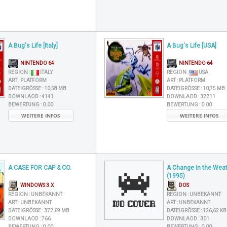
A Bug's Life [Italy]
A Bug's Life [USA]
NINTENDO 64
NINTENDO 64
REGION :
ITALY
REGION :
USA
ART :
PLATFORM
ART :
PLATFORM
DATEIGRÖSSE :
10,58 MB
DATEIGRÖSSE :
10,75 MB
DOWNLAOD :
4141
DOWNLAOD :
32211
BEWERTUNG :
0.00
BEWERTUNG :
0.00
WEITERE INFOS
WEITERE INFOS
A CASE FOR CAP & CO.
A Change in the Wea
(1995)
WINDOWS 3.X
DOS
REGION :
UNBEKANNT
REGION :
UNBEKANNT
ART :
UNBEKANNT
ART :
UNBEKANNT
DATEIGRÖSSE :
372,69 MB
DATEIGRÖSSE :
126,62 KB
DOWNLAOD :
766
DOWNLAOD :
301
BEWERTUNG :
0.00
BEWERTUNG :
0.00