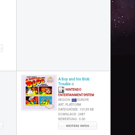
A Boy and his Blob :
Trouble o
NINTENDO
ENTERTAINMENT SYSTEM
REGION :
EUROPE
ART :
PLATFORM
DATEIGRÖSSE :
101,99 KB
DOWNLAOD :
2487
BEWERTUNG :
0.00
WEITERE INFOS