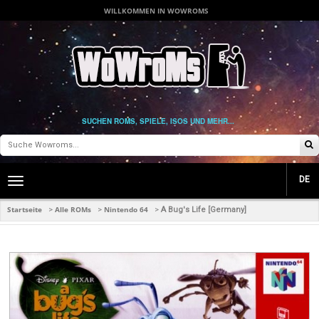
WILLKOMMEN IN WOWROMS
SUCHEN ROMS, SPIELE, ISOS UND MEHR...
DE
Toggle
main
navigation
Startseite
Alle ROMs
Nintendo 64
>
>
>
A Bug's Life [Germany]