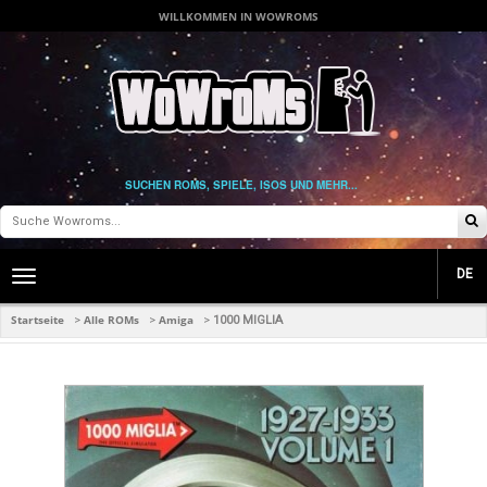
WILLKOMMEN IN WOWROMS
SUCHEN ROMS, SPIELE, ISOS UND MEHR...
DE
Toggle
main
navigation
Startseite
Alle ROMs
Amiga
>
>
>
1000 MIGLIA