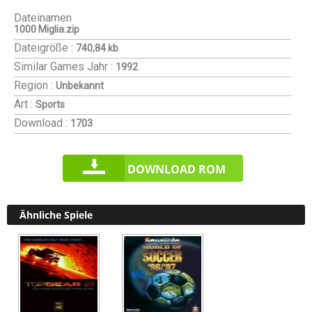
Dateinamen
1000 Miglia.zip
Dateigröße :
740,84 kb
Similar Games
Jahr :
1992
Region :
Unbekannt
Art :
Sports
Download :
1703
DOWNLOAD ROM
Ähnliche Spiele