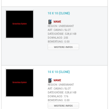
10 X 10 (CLONE)
MAME
REGION :
UNBEKANNT
ART :
CASINO / SLOT
DATEIGRÖSSE :
528,61 KB
DOWNLAOD :
205
BEWERTUNG :
0.00
WEITERE INFOS
10 X 10 (CLONE)
MAME
REGION :
UNBEKANNT
ART :
CASINO / SLOT
DATEIGRÖSSE :
528,61 KB
DOWNLAOD :
176
BEWERTUNG :
0.00
WEITERE INFOS