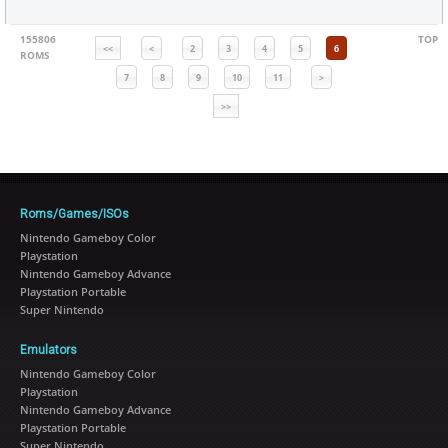
155806
TOP
<<
<
2
3
4
5
6
ROMS
7
8
9
10
11
>
>>
Roms/Games/ISOs
Nintendo Gameboy Color
Playstation
Nintendo Gameboy Advance
Playstation Portable
Super Nintendo
Emulators
Nintendo Gameboy Color
Playstation
Nintendo Gameboy Advance
Playstation Portable
Super Nintendo