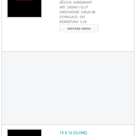
REGION :
UNBEKANNT
ART :
CASINO / SLOT
DATEIGRÖSSE :
528,65 KB
DOWNLAOD :
293
BEWERTUNG :
0.00
WEITERE INFOS
10 X 10 (CLONE)