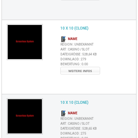
10 X 10 (CLONE)
MAME
REGION :
UNBEKANNT
ART :
CASINO / SLOT
DATEIGRÖSSE :
528,64 KB
DOWNLAOD :
279
BEWERTUNG :
0.00
WEITERE INFOS
10 X 10 (CLONE)
MAME
REGION :
UNBEKANNT
ART :
CASINO / SLOT
DATEIGRÖSSE :
528,65 KB
DOWNLAOD :
275