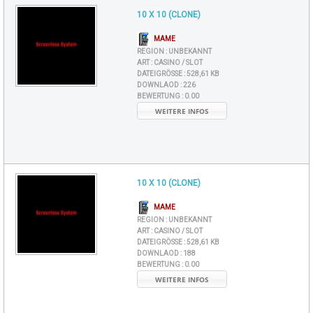
10 X 10 (CLONE)
MAME
REGION :
UNBEKANNT
ART :
CASINO / SLOT
DATEIGRÖSSE :
528,61 KB
DOWNLAOD :
226
BEWERTUNG :
0.00
WEITERE INFOS
10 X 10 (CLONE)
MAME
REGION :
UNBEKANNT
ART :
CASINO / SLOT
DATEIGRÖSSE :
528,61 KB
DOWNLAOD :
188
BEWERTUNG :
0.00
WEITERE INFOS