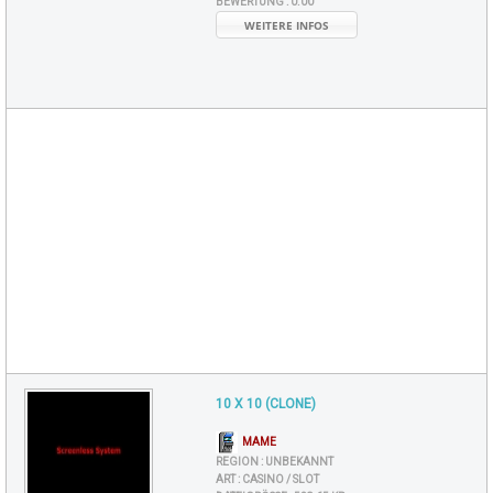
BEWERTUNG :
0.00
WEITERE INFOS
10 X 10 (CLONE)
MAME
REGION :
UNBEKANNT
ART :
CASINO / SLOT