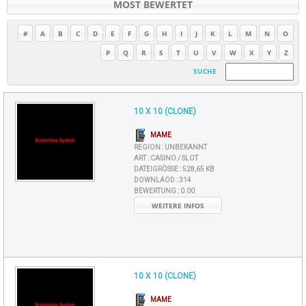
MOST BEWERTET
#
A
B
C
D
E
F
G
H
I
J
K
L
M
N
O
P
Q
R
S
T
U
V
W
X
Y
Z
SUCHE
10 X 10 (CLONE)
MAME
REGION :
UNBEKANNT
ART :
CASINO / SLOT
DATEIGRÖSSE :
528,65 KB
DOWNLAOD :
314
BEWERTUNG :
0.00
WEITERE INFOS
10 X 10 (CLONE)
MAME