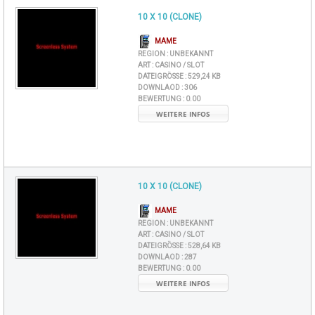
10 X 10 (CLONE)
MAME
REGION :
UNBEKANNT
ART :
CASINO / SLOT
DATEIGRÖSSE :
529,24 KB
DOWNLAOD :
306
BEWERTUNG :
0.00
WEITERE INFOS
10 X 10 (CLONE)
MAME
REGION :
UNBEKANNT
ART :
CASINO / SLOT
DATEIGRÖSSE :
528,64 KB
DOWNLAOD :
287
BEWERTUNG :
0.00
WEITERE INFOS