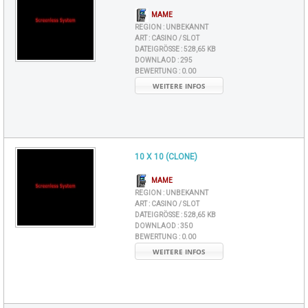
MAME
REGION :
UNBEKANNT
ART :
CASINO / SLOT
DATEIGRÖSSE :
528,65 KB
DOWNLAOD :
295
BEWERTUNG :
0.00
WEITERE INFOS
10 X 10 (CLONE)
MAME
REGION :
UNBEKANNT
ART :
CASINO / SLOT
DATEIGRÖSSE :
528,65 KB
DOWNLAOD :
350
BEWERTUNG :
0.00
WEITERE INFOS