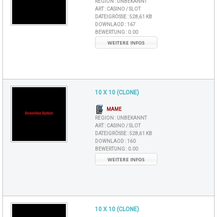
REGION :
UNBEKANNT
ART :
CASINO / SLOT
DATEIGRÖSSE :
528,61 KB
DOWNLAOD :
167
BEWERTUNG :
0.00
WEITERE INFOS
10 X 10 (CLONE)
MAME
REGION :
UNBEKANNT
ART :
CASINO / SLOT
DATEIGRÖSSE :
528,61 KB
DOWNLAOD :
160
BEWERTUNG :
0.00
WEITERE INFOS
10 X 10 (CLONE)