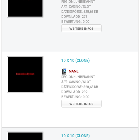
REGION :
UNBEKANNT
ART :
CASINO / SLOT
DATEIGRÖSSE :
528,65 KB
DOWNLAOD :
275
BEWERTUNG :
0.00
WEITERE INFOS
10 X 10 (CLONE)
MAME
REGION :
UNBEKANNT
ART :
CASINO / SLOT
DATEIGRÖSSE :
528,65 KB
DOWNLAOD :
292
BEWERTUNG :
0.00
WEITERE INFOS
10 X 10 (CLONE)