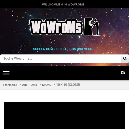
WILLKOMMEN IN WOWROMS
SUCHEN ROMS, SPIELE, ISOS UND MEHR...
DE
Toggle
main
navigation
Startseite
Alle ROMs
MAME
>
>
>
10 X 10 (CLONE)