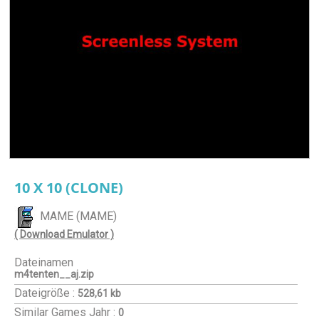
10 X 10 (CLONE)
MAME (MAME)
( Download Emulator )
Dateinamen
m4tenten__aj.zip
Dateigröße :
528,61 kb
Similar Games
Jahr :
0