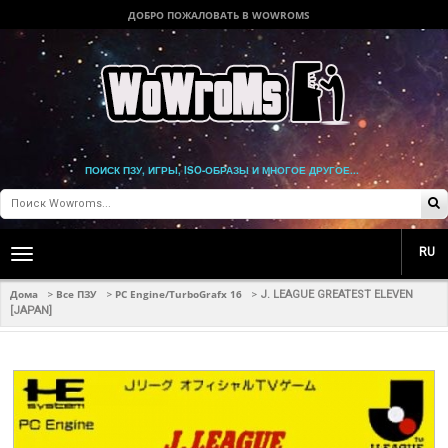
ДОБРО ПОЖАЛОВАТЬ В WOWROMS
ПОИСК ПЗУ, ИГРЫ, ISO-ОБРАЗЫ И МНОГОЕ ДРУГОЕ...
RU
Toggle
main
navigation
Дома
Все ПЗУ
PC Engine/TurboGrafx 16
>
>
>
J. LEAGUE GREATEST ELEVEN
[JAPAN]