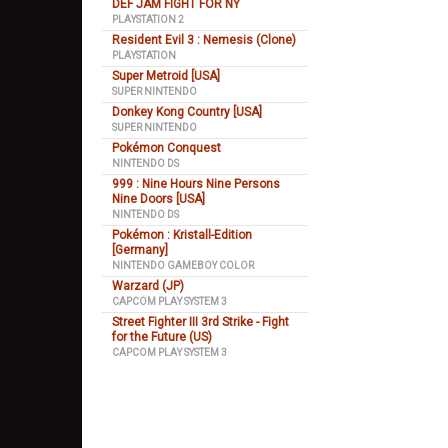
DEF JAM FIGHT FOR NY
PLAYSTATION 2
Resident Evil 3 : Nemesis (Clone)
PLAYSTATION
Super Metroid [USA]
SUPER NINTENDO
Donkey Kong Country [USA]
SUPER NINTENDO
Pokémon Conquest
NINTENDO DS
999 : Nine Hours Nine Persons
Nine Doors [USA]
NINTENDO DS
Pokémon : Kristall-Edition
[Germany]
NINTENDO GAMEBOY COLOR
Warzard (JP)
CAPCOM PLAY SYSTEM 3
Street Fighter III 3rd Strike - Fight
for the Future (US)
CAPCOM PLAY SYSTEM 3