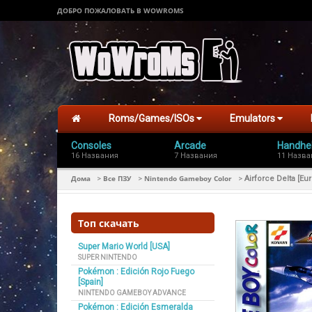
ДОБРО ПОЖАЛОВАТЬ В WOWROMS
Roms/Games/ISOs
Emulators
Consoles
Arcade
Handhe
16 Названия
7 Названия
11 Назва
Дома
Все ПЗУ
Nintendo Gameboy Color
>
>
>
Airforce Delta [Eu
Топ скачать
Super Mario World [USA]
SUPER NINTENDO
Pokémon : Edición Rojo Fuego
[Spain]
NINTENDO GAMEBOY ADVANCE
Pokémon : Edición Esmeralda