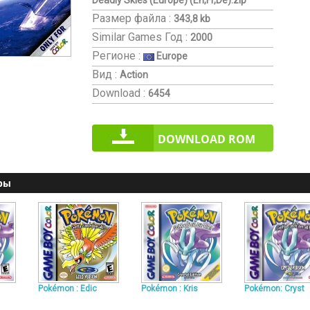
Deadly Skies (Europe) (En,Fr,De).zip
Размер файла :
343,8 kb
Similar Games
Год :
2000
Регионе :
Europe
Вид :
Action
Download :
6454
DOWNLOAD ROM
ры
Pokémon : Edic
Pokémon : Kris
Pokémon: Cryst