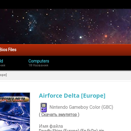
Bios Files
ld
Computers
ния
18 Названия
rope]
Airforce Delta [Europe]
Nintendo Gameboy Color (GBC)
( Скачать эмулятор )
Имя файла