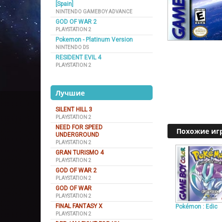
[Spain]
NINTENDO GAMEBOY ADVANCE
GOD OF WAR 2
PLAYSTATION 2
Pokemon - Platinum Version
NINTENDO DS
RESIDENT EVIL 4
PLAYSTATION 2
Лучшие
SILENT HILL 3
PLAYSTATION 2
NEED FOR SPEED
Похожие иг
UNDERGROUND
PLAYSTATION 2
GRAN TURISMO 4
PLAYSTATION 2
GOD OF WAR 2
PLAYSTATION 2
GOD OF WAR
PLAYSTATION 2
FINAL FANTASY X
Pokémon : Edic
PLAYSTATION 2