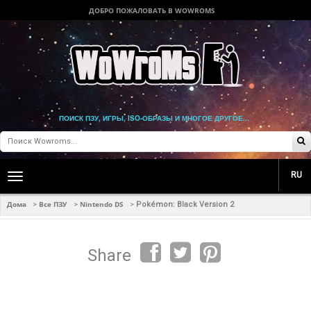
ДОБРО ПОЖАЛОВАТЬ В WOWROMS
ПОИСК ПЗУ, ИГРЫ, ISO-ОБРАЗЫ И МНОГОЕ ДРУГОЕ...
RU
Toggle
main
navigation
Дома
Все ПЗУ
Nintendo DS
>
>
>
Pokémon: Black Version 2
Share