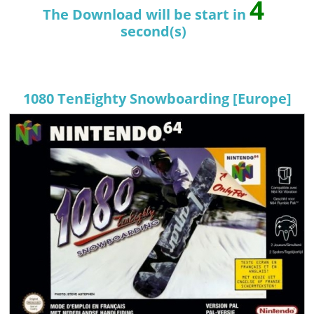
4
The Download will be start in
second(s)
1080 TenEighty Snowboarding [Europe]