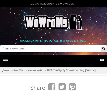
ДОБРО ПОЖАЛОВАТЬ В WOWROMS
ПОИСК ПЗУ, ИГРЫ, ISO-ОБРАЗЫ И МНОГОЕ ДРУГОЕ...
RU
Toggle
main
navigation
Дома
Все ПЗУ
Nintendo 64
>
>
>
1080 TenEighty Snowboarding [Europe]
Share