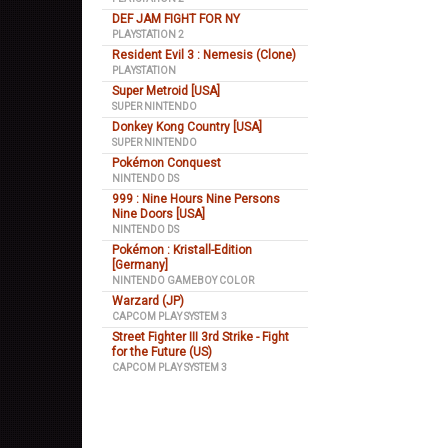
DEF JAM FIGHT FOR NY
PLAYSTATION 2
Resident Evil 3 : Nemesis (Clone)
PLAYSTATION
Super Metroid [USA]
SUPER NINTENDO
Donkey Kong Country [USA]
SUPER NINTENDO
Pokémon Conquest
NINTENDO DS
999 : Nine Hours Nine Persons
Nine Doors [USA]
NINTENDO DS
Pokémon : Kristall-Edition
[Germany]
NINTENDO GAMEBOY COLOR
Warzard (JP)
CAPCOM PLAY SYSTEM 3
Street Fighter III 3rd Strike - Fight
for the Future (US)
CAPCOM PLAY SYSTEM 3