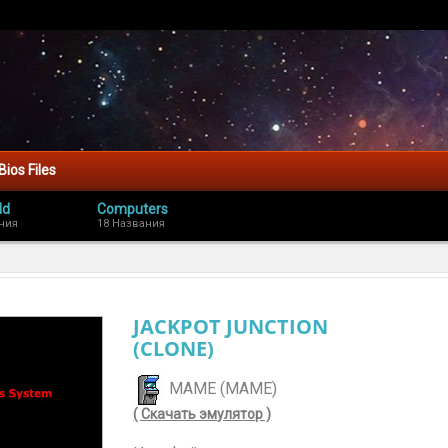
Bios Files
ld
Computers
ния
18 Названия
JACKPOT JUNCTION
(CLONE)
MAME (MAME)
( Скачать эмулятор )