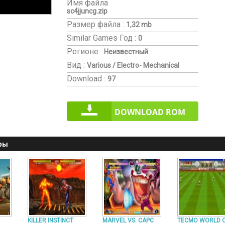
Имя файла
sc4jjuncg.zip
Размер файла :
1,32 mb
Similar Games
Год :
0
Регионе :
Неизвестный
Вид :
Various / Electro- Mechanical
Download :
97
DOWNLOAD ROM
ры
KILLER INSTINCT
MARVEL VS. CAPC
TECMO WORLD 