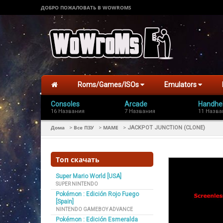
ДОБРО ПОЖАЛОВАТЬ В WOWROMS
Roms/Games/ISOs
Emulators
Consoles
Arcade
Handhe
16 Названия
7 Названия
11 Назва
Дома
Все ПЗУ
MAME
>
>
>
JACKPOT JUNCTION (CLONE)
Топ скачать
Super Mario World [USA]
SUPER NINTENDO
Pokémon : Edición Rojo Fuego
[Spain]
NINTENDO GAMEBOY ADVANCE
Pokémon : Edición Esmeralda