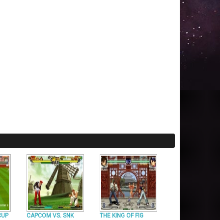
CUP
CAPCOM VS. SNK
THE KING OF FIG