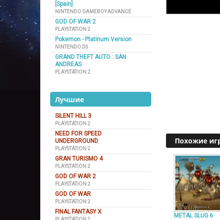
[Spain]
NINTENDO GAMEBOY ADVANCE
GOD OF WAR 2
PLAYSTATION 2
Pokemon - Platinum Version
NINTENDO DS
GRAND THEFT AUTO : SAN
ANDREAS
PLAYSTATION 2
Лучшие
SILENT HILL 3
PLAYSTATION 2
NEED FOR SPEED
Похожие иг
UNDERGROUND
PLAYSTATION 2
GRAN TURISMO 4
PLAYSTATION 2
GOD OF WAR 2
PLAYSTATION 2
GOD OF WAR
PLAYSTATION 2
FINAL FANTASY X
METAL SLUG 6
PLAYSTATION 2