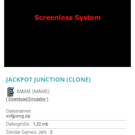
JACKPOT JUNCTION (CLONE)
MAME (MAME)
( Download Emulator )
Dateinamen
sc4jjuncg.zip
Dateigröße :
1,32 mb
Similar Games
Jahr :
0