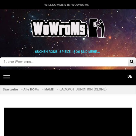
WILLKOMMEN IN WOWROMS
SUCHEN ROMS, SPIELE, ISOS UND MEHR...
DE
Toggle
main
navigation
Startseite
Alle ROMs
MAME
>
>
>
JACKPOT JUNCTION (CLONE)