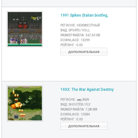
1991 Spikes (Italian bootleg,
РЕГИОНЕ :
НЕИЗВЕСТНЫЙ
ВИД :
SPORTS / VOLL
РАЗМЕР ФАЙЛА :
567,43 KB
DOWNLAOD :
13299
РЕЙТИНГ :
0.00
ДОПОЛНИТЕЛЬНАЯ
19XX: The War Against Destiny
РЕГИОНЕ :
ASIA
ВИД :
SHOOTER / FLY
РАЗМЕР ФАЙЛА :
7,08 MB
DOWNLAOD :
13584
РЕЙТИНГ :
0.00
ДОПОЛНИТЕЛЬНАЯ