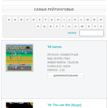
САМЫЕ РЕЙТИНГОВЫЕ
#
A
B
C
D
E
F
G
H
I
J
K
L
M
N
O
P
Q
R
S
T
U
V
W
X
Y
Z
ПОИСК
'88 Games
РЕГИОНЕ :
НЕИЗВЕСТНЫЙ
ВИД :
SPORTS / TRAC
РАЗМЕР ФАЙЛА :
706,05 KB
DOWNLAOD :
60304
РЕЙТИНГ :
0.00
ДОПОЛНИТЕЛЬНАЯ
'99: The Last War (Kyugo)