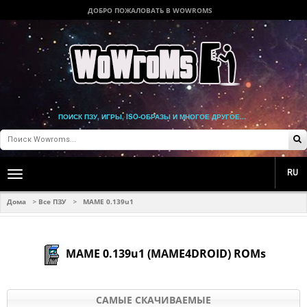
ДОБРО ПОЖАЛОВАТЬ В WOWROMS
ПОИСК ПЗУ, ИГРЫ, ISO-ОБРАЗЫ И МНОГОЕ ДРУГОЕ...
RU
Toggle
main
navigation
Дома
Все ПЗУ
MAME 0.139u1
>
>
MAME 0.139u1 (MAME4DROID) ROMs
САМЫЕ СКАЧИВАЕМЫЕ