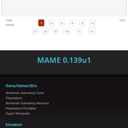
7065
TOP
1
2
3
4
5
6
ROMS
7
8
9
10
>
>>
MAME 0.139u1
Roms/Games/ISOs
Nintendo Gameboy Color
Playstation
Nintendo Gameboy Advance
Playstation Portable
Super Nintendo
Emulators