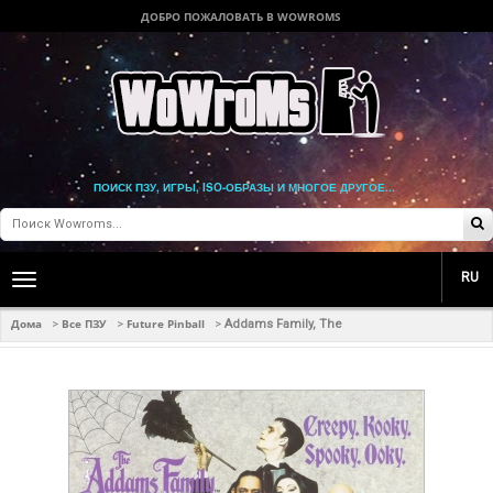
ДОБРО ПОЖАЛОВАТЬ В WOWROMS
ПОИСК ПЗУ, ИГРЫ, ISO-ОБРАЗЫ И МНОГОЕ ДРУГОЕ...
RU
Toggle
main
navigation
Дома
Все ПЗУ
Future Pinball
>
>
>
Addams Family, The