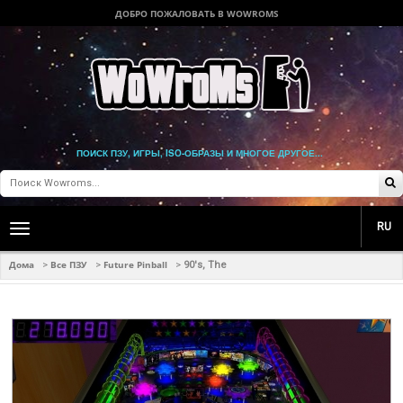
ДОБРО ПОЖАЛОВАТЬ В WOWROMS
ПОИСК ПЗУ, ИГРЫ, ISO-ОБРАЗЫ И МНОГОЕ ДРУГОЕ...
RU
Toggle
main
navigation
Дома
Все ПЗУ
Future Pinball
>
>
>
90's, The