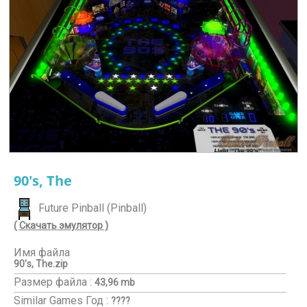
90's, The
Future Pinball (Pinball)
( Скачать эмулятор )
Имя файла
90's, The.zip
Размер файла :
43,96 mb
Similar Games
Год :
????