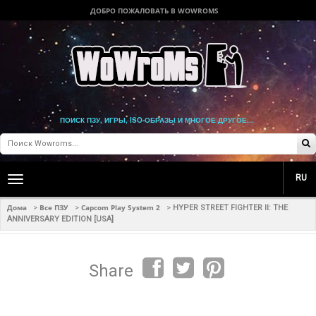
ДОБРО ПОЖАЛОВАТЬ В WOWROMS
ПОИСК ПЗУ, ИГРЫ, ISO-ОБРАЗЫ И МНОГОЕ ДРУГОЕ...
RU
Toggle
main
navigation
Дома
Все ПЗУ
Capcom Play System 2
>
>
>
HYPER STREET FIGHTER II: THE
ANNIVERSARY EDITION [USA]
Share