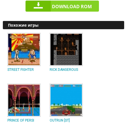
DOWNLOAD ROM
Похожие игры
STREET FIGHTER
RICK DANGEROUS
PRINCE OF PERSI
OUTRUN [ST]