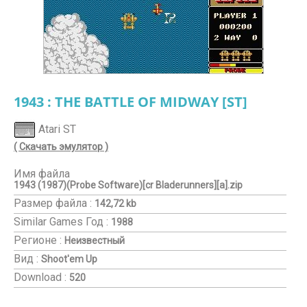
1943 : THE BATTLE OF MIDWAY [ST]
Atari ST
( Скачать эмулятор )
Имя файла
1943 (1987)(Probe Software)[cr Bladerunners][a].zip
Размер файла :
142,72 kb
Similar Games
Год :
1988
Регионе :
Неизвестный
Вид :
Shoot'em Up
Download :
520