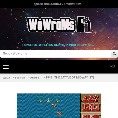
ДОБРО ПОЖАЛОВАТЬ В WOWROMS
ПОИСК ПЗУ, ИГРЫ, ISO-ОБРАЗЫ И МНОГОЕ ДРУГОЕ...
RU
Toggle
main
navigation
Дома
Все ПЗУ
Atari ST
>
>
>
1943 : THE BATTLE OF MIDWAY [ST]