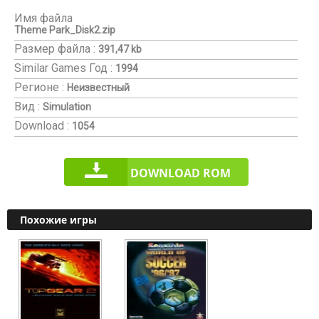
Имя файла
Theme Park_Disk2.zip
Размер файла :
391,47 kb
Similar Games
Год :
1994
Регионе :
Неизвестный
Вид :
Simulation
Download :
1054
DOWNLOAD ROM
Похожие игры