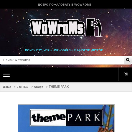
ДОБРО ПОЖАЛОВАТЬ В WOWROMS
ПОИСК ПЗУ, ИГРЫ, ISO-ОБРАЗЫ И МНОГОЕ ДРУГОЕ...
RU
Toggle
main
navigation
Дома
Все ПЗУ
Amiga
>
>
>
THEME PARK