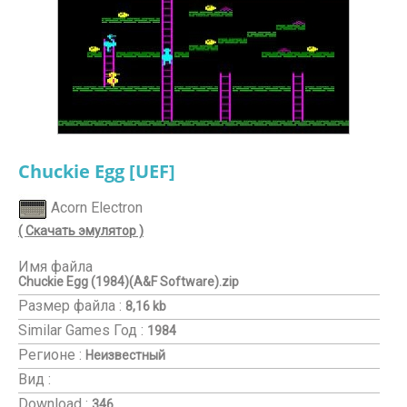
Chuckie Egg [UEF]
Acorn Electron
( Скачать эмулятор )
Имя файла
Chuckie Egg (1984)(A&F Software).zip
Размер файла :
8,16 kb
Similar Games
Год :
1984
Регионе :
Неизвестный
Вид :
Download :
346