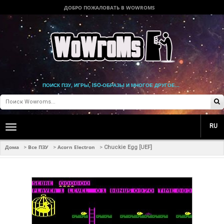
ДОБРО ПОЖАЛОВАТЬ В WOWROMS
ПОИСК ПЗУ, ИГРЫ, ISO-ОБРАЗЫ И МНОГОЕ ДРУГОЕ...
RU
Toggle
main
navigation
Дома
Все ПЗУ
Acorn Electron
>
>
>
Chuckie Egg [UEF]