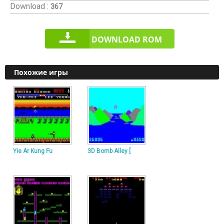
Download :
367
DOWNLOAD ROM
Похожие игры
Yie Ar Kung Fu
3D Bomb Alley [