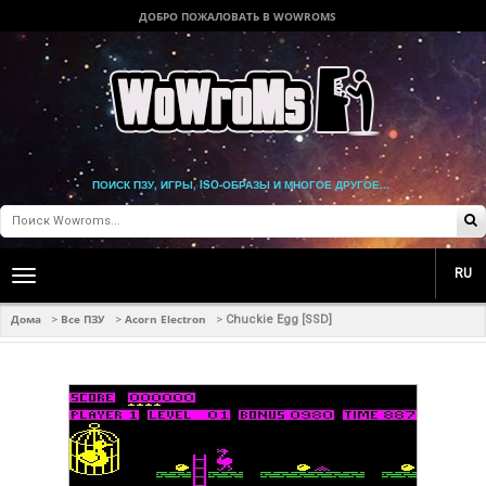
ДОБРО ПОЖАЛОВАТЬ В WOWROMS
ПОИСК ПЗУ, ИГРЫ, ISO-ОБРАЗЫ И МНОГОЕ ДРУГОЕ...
RU
Toggle
main
navigation
Дома
Все ПЗУ
Acorn Electron
>
>
>
Chuckie Egg [SSD]