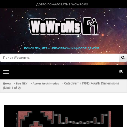
ДОБРО ПОЖАЛОВАТЬ В WOWROMS
ПОИСК ПЗУ, ИГРЫ, ISO-ОБРАЗЫ И МНОГОЕ ДРУГОЕ...
RU
Toggle
main
navigation
Дома
Все ПЗУ
Acorn Archimedes
>
>
>
Cataclysm (1991)(Fourth Dimension)
(Disk 1 of 2)