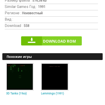
Размер файла :
576,38 kb
Similar Games
Год :
1991
Регионе :
Неизвестный
Вид :
Download :
558
DOWNLOAD ROM
Похожие игры
3D Tanks (19xx)
Lemmings (1991)