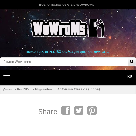
ДОБРО ПОЖАЛОВАТЬ В WOWROMS
ПОИСК ПЗУ, ИГРЫ, ISO-ОБРАЗЫ И МНОГОЕ ДРУГОЕ...
RU
Toggle
main
navigation
Дома
Все ПЗУ
Playstation
>
>
>
Activision Classics (Clone)
Share