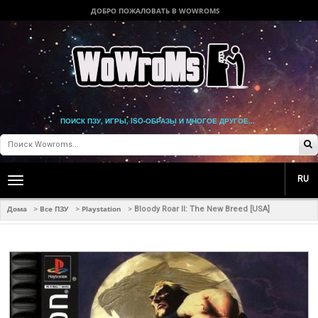
ДОБРО ПОЖАЛОВАТЬ В WOWROMS
ПОИСК ПЗУ, ИГРЫ, ISO-ОБРАЗЫ И МНОГОЕ ДРУГОЕ...
RU
Toggle
main
navigation
Дома
Все ПЗУ
Playstation
>
>
>
Bloody Roar II: The New Breed [USA]