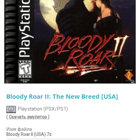
Bloody Roar II: The New Breed [USA]
Playstation (PSX/PS1)
( Скачать эмулятор )
Имя файла
Bloody Roar II (USA).7z