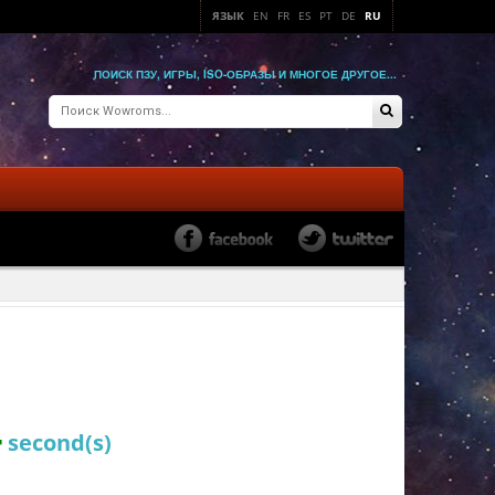
ЯЗЫК
EN
FR
ES
PT
DE
RU
ПОИСК ПЗУ, ИГРЫ, ISO-ОБРАЗЫ И МНОГОЕ ДРУГОЕ...
4
second(s)