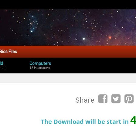
Bios Files
ld
Computers
ния
18 Названия
Share
The Download will be start in