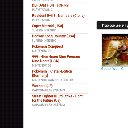
DEF JAM FIGHT FOR NY
PLAYSTATION 2
Resident Evil 3 : Nemesis (Clone)
PLAYSTATION
Похожие иг
Super Metroid [USA]
SUPER NINTENDO
Donkey Kong Country [USA]
SUPER NINTENDO
Pokémon Conquest
NINTENDO DS
999 : Nine Hours Nine Persons
Nine Doors [USA]
NINTENDO DS
God of War : Ch
Pokémon : Kristall-Edition
[Germany]
NINTENDO GAMEBOY COLOR
Warzard (JP)
CAPCOM PLAY SYSTEM 3
Street Fighter III 3rd Strike - Fight
for the Future (US)
CAPCOM PLAY SYSTEM 3