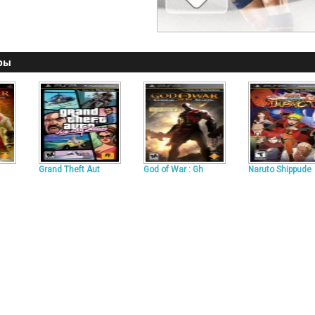
ры
Grand Theft Aut
God of War : Gh
Naruto Shippude