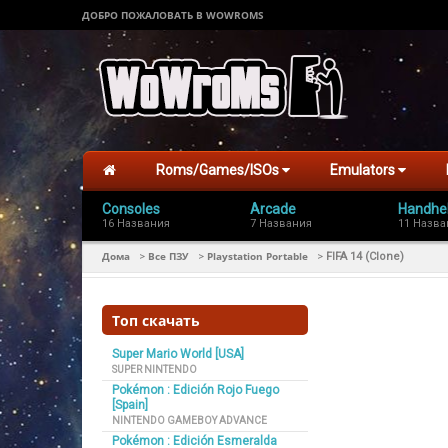
ДОБРО ПОЖАЛОВАТЬ В WOWROMS
Roms/Games/ISOs
Emulators
Consoles
Arcade
Handhe
16 Названия
7 Названия
11 Назва
Дома
Все ПЗУ
Playstation Portable
>
>
>
FIFA 14 (Clone)
Топ скачать
Super Mario World [USA]
SUPER NINTENDO
Pokémon : Edición Rojo Fuego
[Spain]
NINTENDO GAMEBOY ADVANCE
Pokémon : Edición Esmeralda